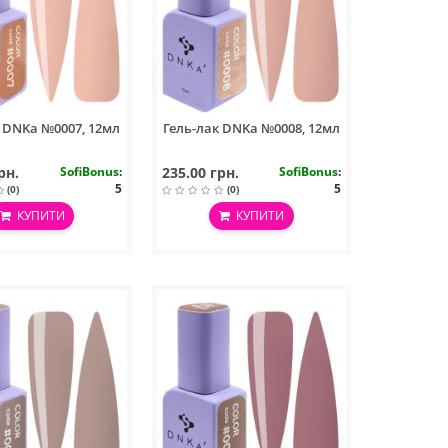
к DNKa №0007, 12мл
Гель-лак DNKa №0008, 12мл
рн.
SofiBonus
:
235.00 грн.
SofiBonus
:
5
5
(0)
(0)
КУПИТИ
КУПИТИ