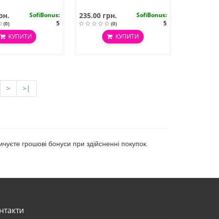
рн.
SofiBonus
:
235.00 грн.
SofiBonus
:
5
5
(0)
(0)
КУПИТИ
КУПИТИ
>
>|
пичуєте грошові бонуси при здійсненні покупок.
нтакти