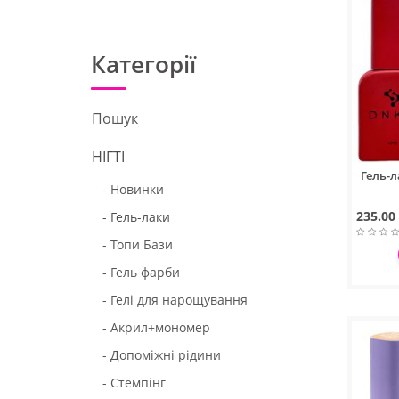
Категорії
Пошук
НІГТІ
Гель-л
- Новинки
235.00
- Гель-лаки
- Топи Бази
- Гель фарби
- Гелі для нарощування
- Акрил+мономер
- Допоміжні рідини
- Стемпінг