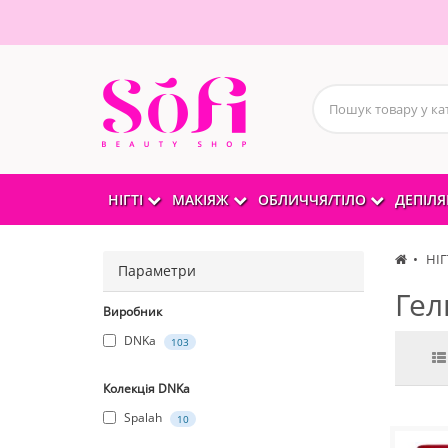
НІГТІ
МАКІЯЖ
ОБЛИЧЧЯ/ТІЛО
ДЕПІЛЯ
НІГ
Параметри
Гел
Виробник
DNKa
103
Колекція DNKa
Spalah
10