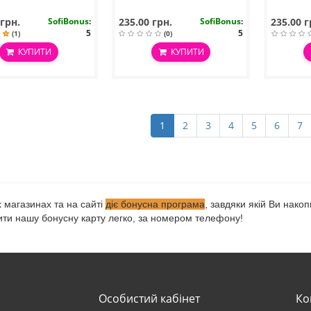
 грн.
SofiBonus
:
235.00 грн.
SofiBonus
:
235.00 г
5
5
(1)
(0)
КУПИТИ
КУПИТИ
1
2
3
4
5
6
7
 магазинах та на сайті
діє бонусна програма
, завдяки якій Ви нако
и нашу бонусну карту легко, за номером телефону!
Особистий кабінет
Ко