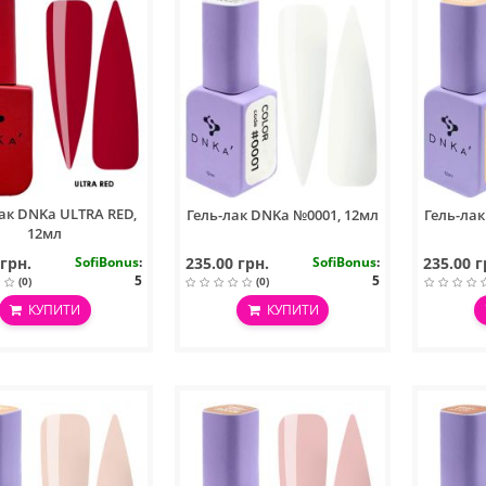
ак DNKa ULTRA RED,
Гель-лак DNKa №0001, 12мл
Гель-ла
12мл
 грн.
SofiBonus
:
235.00 грн.
SofiBonus
:
235.00 г
5
5
(0)
(0)
КУПИТИ
КУПИТИ