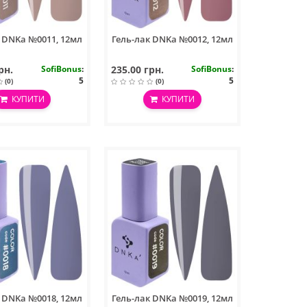
к DNKa №0011, 12мл
Гель-лак DNKa №0012, 12мл
рн.
SofiBonus
:
235.00 грн.
SofiBonus
:
5
5
(0)
(0)
КУПИТИ
КУПИТИ
к DNKa №0018, 12мл
Гель-лак DNKa №0019, 12мл