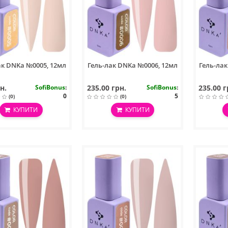
ак DNKa №0005, 12мл
Гель-лак DNKa №0006, 12мл
Гель-ла
н.
SofiBonus
:
235.00 грн.
SofiBonus
:
235.00 г
0
5
(0)
(0)
КУПИТИ
КУПИТИ