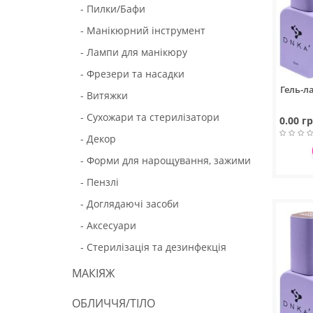
- Пилки/Бафи
- Манікюрний інструмент
- Лампи для манікюру
- Фрезери та насадки
Гель-л
- Витяжки
- Сухожари та стерилізатори
0.00 гр
- Декор
- Форми для нарощування, зажими
- Пензлі
- Доглядаючі засоби
- Аксесуари
- Стерилізація та дезинфекція
МАКІЯЖ
ОБЛИЧЧЯ/ТІЛО