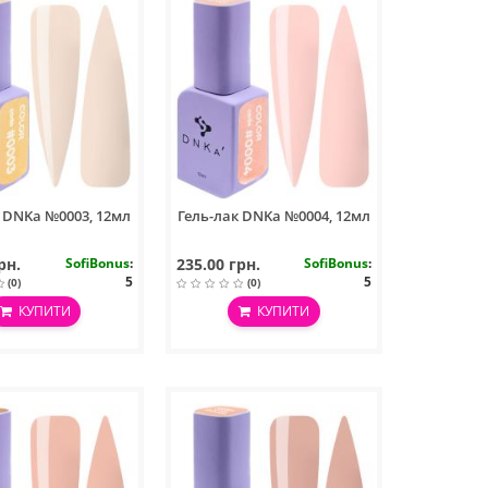
к DNKa №0003, 12мл
Гель-лак DNKa №0004, 12мл
рн.
SofiBonus
:
235.00 грн.
SofiBonus
:
5
5
(0)
(0)
КУПИТИ
КУПИТИ