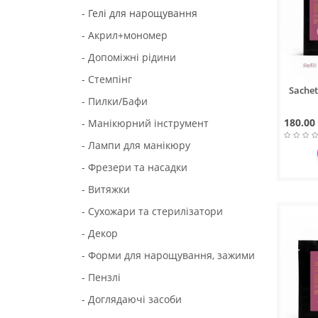
- Гелі для нарощування
- Акрил+мономер
- Допоміжні рідини
- Стемпінг
Sachet
- Пилки/Бафи
180.00
- Манікюрний інструмент
- Лампи для манікюру
- Фрезери та насадки
- Витяжки
- Сухожари та стерилізатори
- Декор
- Форми для нарощування, зажими
- Пензлі
- Доглядаючі засоби