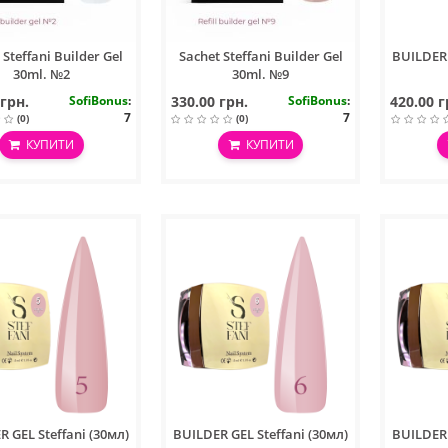
 Steffani Builder Gel
Sachet Steffani Builder Gel
BUILDER 
30ml. №2
30ml. №9
 грн.
SofiBonus
:
330.00 грн.
SofiBonus
:
420.00 г
7
7
(0)
(0)
КУПИТИ
КУПИТИ
 GEL Steffani (30мл)
BUILDER GEL Steffani (30мл)
BUILDER 