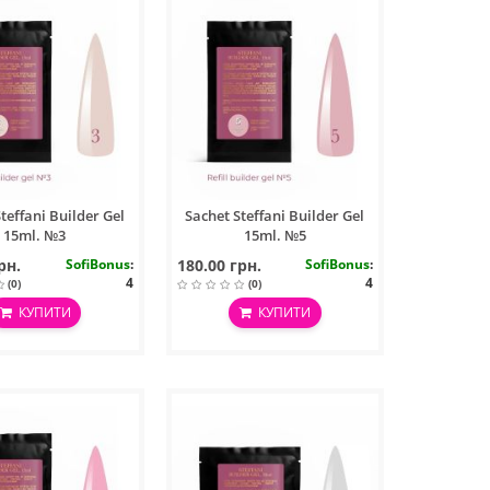
teffani Builder Gel
Sachet Steffani Builder Gel
15ml. №3
15ml. №5
рн.
SofiBonus
:
180.00 грн.
SofiBonus
:
4
4
(0)
(0)
КУПИТИ
КУПИТИ