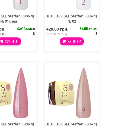
GEL Steffani (30мл)
BUILDER GEL Steffani (30мл)
№ 01clear
№ 02
рн.
SofiBonus
:
420.00 грн.
SofiBonus
:
8
8
(0)
(0)
КУПИТИ
КУПИТИ
GEL Steffani (30мл)
BUILDER GEL Steffani (30мл)