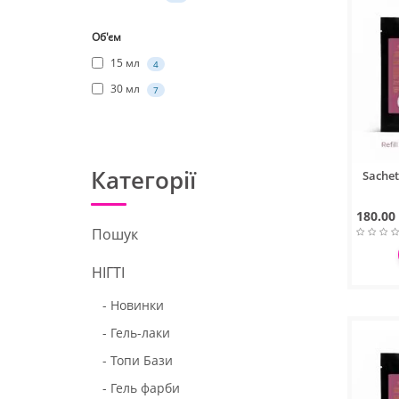
Об'єм
15 мл
4
30 мл
7
Категорії
Sachet
180.00
Пошук
НІГТІ
- Новинки
- Гель-лаки
- Топи Бази
- Гель фарби