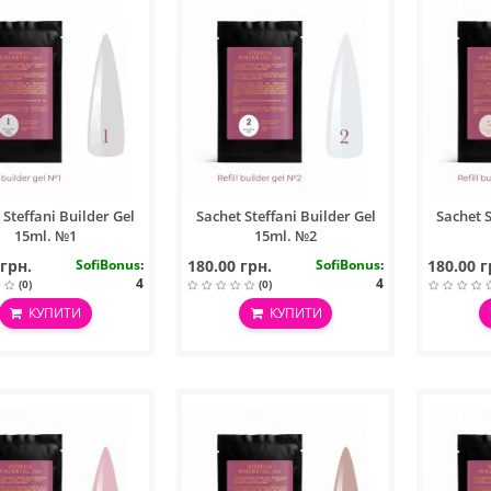
 Steffani Builder Gel
Sachet Steffani Builder Gel
Sachet S
15ml. №1
15ml. №2
 грн.
SofiBonus
:
180.00 грн.
SofiBonus
:
180.00 г
4
4
(0)
(0)
КУПИТИ
КУПИТИ