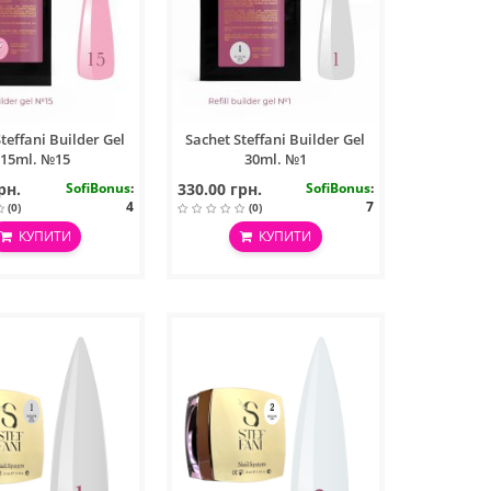
teffani Builder Gel
Sachet Steffani Builder Gel
15ml. №15
30ml. №1
рн.
SofiBonus
:
330.00 грн.
SofiBonus
:
4
7
(0)
(0)
КУПИТИ
КУПИТИ