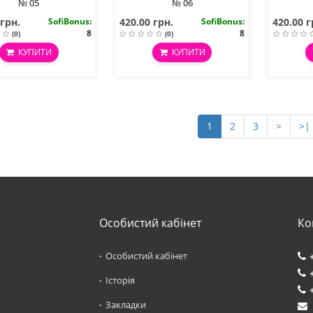
№ 05
№ 06
 грн.
SofiBonus
:
420.00 грн.
SofiBonus
:
420.00 г
8
8
(0)
(0)
КУПИТИ
КУПИТИ
1
2
3
>
>|
Особистий кабінет
Ко
Особистий кабінет
Історія
Закладки