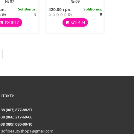
№ 07
№ 09
рн.
SofiBonus
:
420.00 грн.
SofiBonus
:
8
8
(0)
(0)
КУПИТИ
КУПИТИ
нтакти
+38 (067) 877-88-57
+38 (066) 217-69-66
+38 (095) 080-00-10
sofibeautyshop1@gmail.com