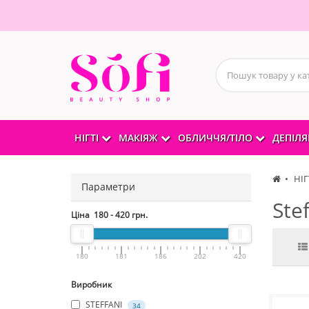
НІГТІ
МАКІЯЖ
ОБЛИЧЧЯ/ТІЛО
ДЕПІЛЯ
НІГ
Параметри
Ste
Ціна
180
-
420
грн.
180
181
186
202
420
Виробник
STEFFANI
34