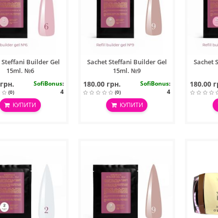
 Steffani Builder Gel
Sachet Steffani Builder Gel
Sachet S
15ml. №6
15ml. №9
 грн.
SofiBonus
:
180.00 грн.
SofiBonus
:
180.00 г
4
4
(0)
(0)
КУПИТИ
КУПИТИ