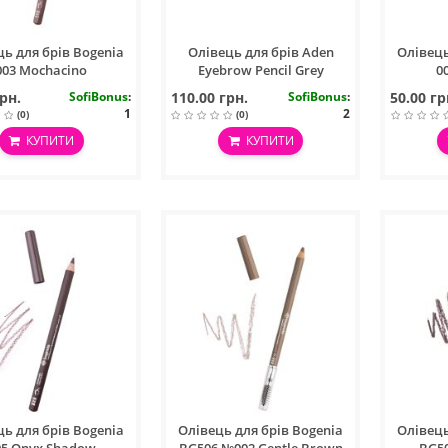
ь для брів Bogenia
Олівець для брів Aden
Олівець
003 Mochacino
Eyebrow Pencil Grey
0
рн.
SofiBonus
:
110.00 грн.
SofiBonus
:
50.00 гр
1
2
(0)
(0)
КУПИТИ
КУПИТИ
ь для брів Bogenia
Олівець для брів Bogenia
Олівець
05 Onyx Shadow
BG506 №002 Gentle Brown
BG5