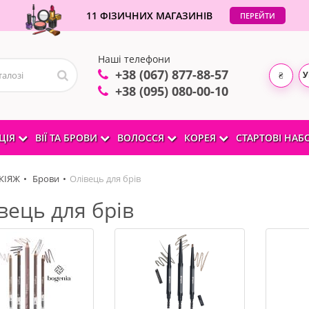
11 ФІЗИЧНИХ МАГАЗИНІВ
ПЕРЕЙТИ
Наші телефони
+38 (067) 877-88-57
У
₴
+38 (095) 080-00-10
ЦІЯ
ВІЇ ТА БРОВИ
ВОЛОССЯ
КОРЕЯ
СТАРТОВІ НА
КІЯЖ
Брови
Олівець для брів
вець для брів