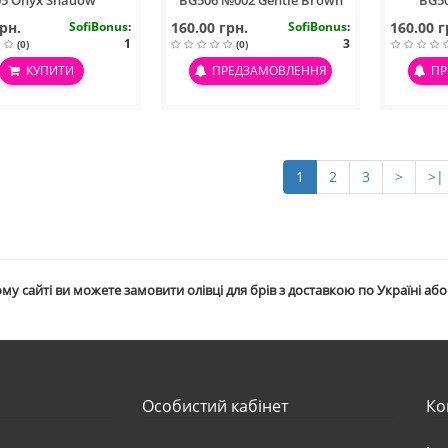
рн.
SofiBonus
:
160.00 грн.
SofiBonus
:
160.00 г
1
3
(0)
(0)
КУПИТИ
ПРЕДЗАМОВЛЕННЯ
ПР
1
2
3
>
>|
у сайті ви можете замовити олівці для брів з доставкою по Україні або
Особистий кабінет
Ко