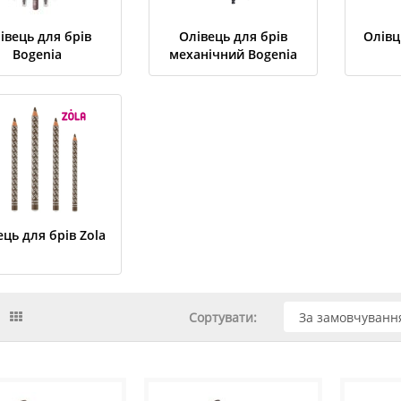
івець для брів
Олівець для брів
Олівц
Bogenia
механічний Bogenia
ець для брів Zola
Сортувати: