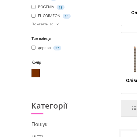
BOGENIA
13
Ол
EL CORAZON
14
Показати всі
Тип олівця
дерево
27
Колір
Олів
Категорії
Пошук