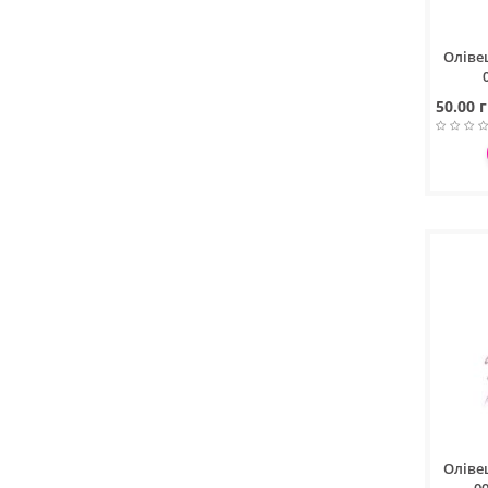
Олівец
50.00 г
Олівец
0