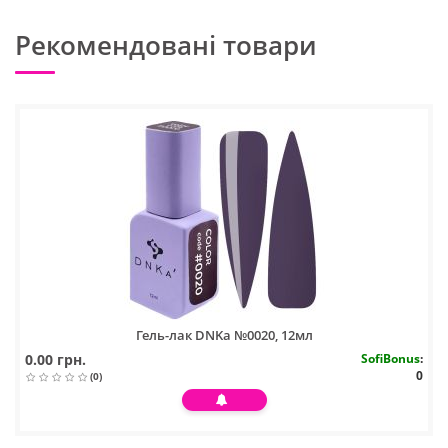
Рекомендовані товари
Гель-лак DNKa №0020, 12мл
0.00 грн.
SofiBonus
:
0
(0)