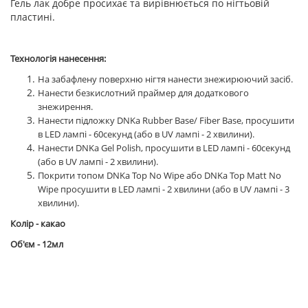
Гель лак добре просихає та вирівнюється по нігтьовій
пластині.
Технологія нанесення:
На забафлену поверхню нігтя нанести знежирюючий засіб.
Нанести безкислотний праймер для додаткового
знежирення.
Нанести підложку DNKa Rubber Base/ Fiber Base, просушити
в LED лампі - 60секунд (або в UV лампі - 2 хвилини).
Нанести DNKa Gel Polish, просушити в LED лампі - 60секунд
(або в UV лампі - 2 хвилини).
Покрити топом DNKa Top No Wipe або DNKa Top Matt No
Wipe просушити в LED лампі - 2 хвилини (або в UV лампі - 3
хвилини).
Колір - какао
Об'єм - 12мл