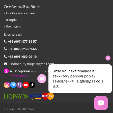
Особистий кабінет
Особистий кабінет
Історія
Закладки
Контакти
+38 (067) 877-88-57
+38 (066) 217-69-66
+38 (095) 080-00-10
sofibeautyshop1@gmail.com
м. Запоріжжя
, маг. Sofi пр.Соборний,153 зуп. Сталеварiв
Інші адреси
Copyright © 2023 Sofi