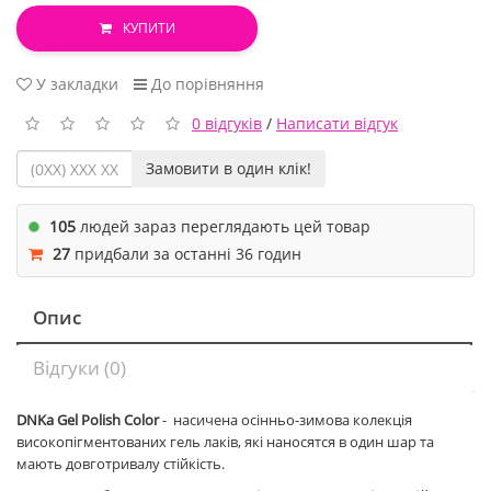
КУПИТИ
У закладки
До порівняння
0 відгуків
/
Написати відгук
Замовити в один клік!
105
людей зараз переглядають цей товар
27
придбали за останні 36 годин
Опис
Відгуки (0)
DNKa Gel Polish Color
- насичена осінньо-зимова колекція
високопігментованих гель лаків, які наносятся в один шар та
мають довготривалу стійкість.