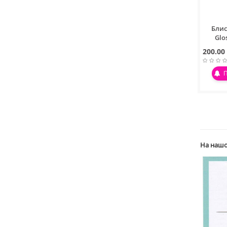
Блис
Glo
200.00
На нашо