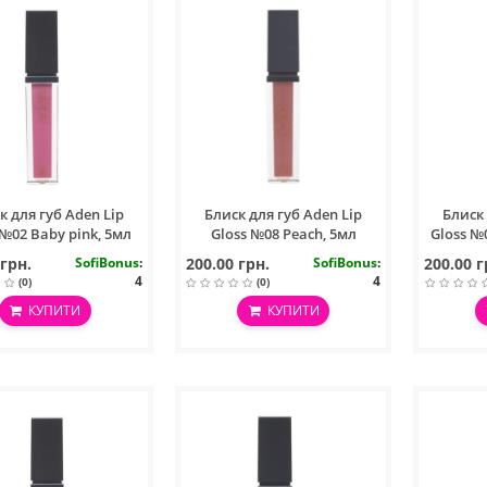
к для губ Aden Lip
Блиск для губ Aden Lip
Блиск 
 №02 Baby pink, 5мл
Gloss №08 Peach, 5мл
Gloss №
 грн.
SofiBonus
:
200.00 грн.
SofiBonus
:
200.00 г
4
4
(0)
(0)
КУПИТИ
КУПИТИ