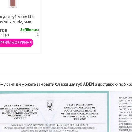
к для губ Aden Lip
ss №07 Nude, 5мл
 грн.
SofiBonus
:
4
(0)
ПРЕДЗАМОВЛЕННЯ
ADEN
му сайті ви можете замовити б
лиски для губ
з доставкою по Укра