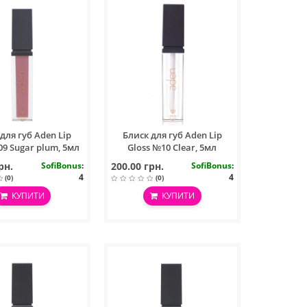
для губ Aden Lip
Блиск для губ Aden Lip
09 Sugar plum, 5мл
Gloss №10 Clear, 5мл
рн.
SofiBonus
:
200.00 грн.
SofiBonus
:
4
4
(0)
(0)
КУПИТИ
КУПИТИ