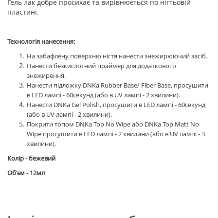
Гель лак добре просихає та вирівнюється по нігтьовій
пластині.
Технологія нанесення:
На забафлену поверхню нігтя нанести знежирюючий засіб.
Нанести безкислотний праймер для додаткового
знежирення.
Нанести підложку DNKa Rubber Base/ Fiber Base, просушити
в LED лампі - 60секунд (або в UV лампі - 2 хвилини).
Нанести DNKa Gel Polish, просушити в LED лампі - 60секунд
(або в UV лампі - 2 хвилини).
Покрити топом DNKa Top No Wipe або DNKa Top Matt No
Wipe просушити в LED лампі - 2 хвилини (або в UV лампі - 3
хвилини).
Колір - бежевий
Об'єм - 12мл