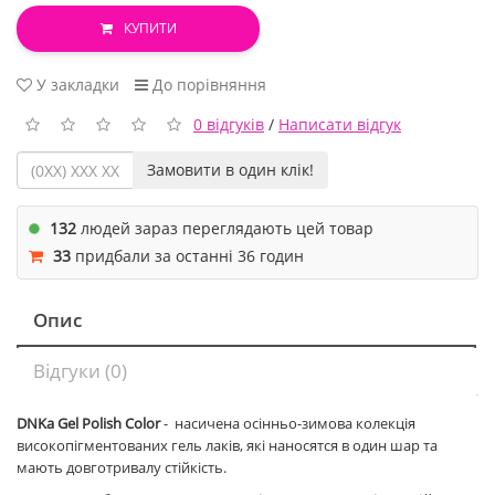
КУПИТИ
У закладки
До порівняння
0 відгуків
/
Написати відгук
Замовити в один клік!
132
людей зараз переглядають цей товар
33
придбали за останні 36 годин
Опис
Відгуки (0)
DNKa Gel Polish Color
- насичена осінньо-зимова колекція
високопігментованих гель лаків, які наносятся в один шар та
мають довготривалу стійкість.