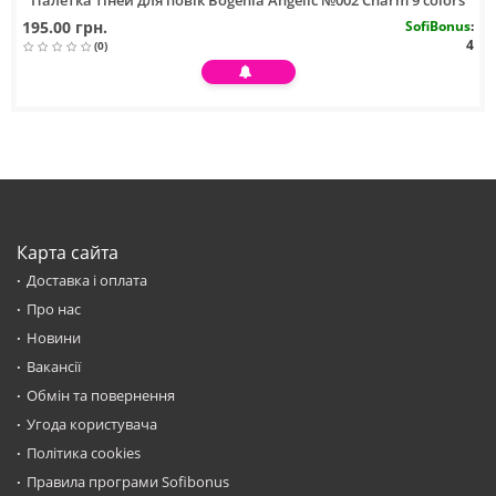
Палетка тіней для повік Bogenia Angelic №002 Сharm 9 colors
195.00 грн.
SofiBonus
:
4
(0)
Карта сайта
Доставка і оплата
Про нас
Новини
Вакансії
Обмін та повернення
Угода користувача
Політика cookies
Правила програми Sofibonus