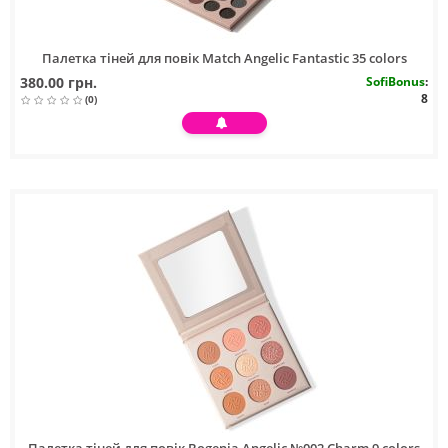
Палетка тіней для повік Match Angelic Fantastic 35 colors
380.00 грн.
SofiBonus
:
8
(0)