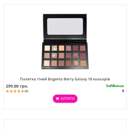
Палетка тіней Bogenia Berry Galaxy 18 кольорів
299.00 грн.
SofiBonus
:
6
(2)
КУПИТИ