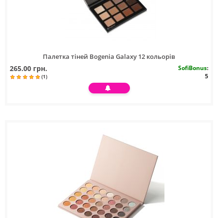
Палетка тіней Bogenia Galaxy 12 кольорів
265.00 грн.
SofiBonus
:
5
(1)