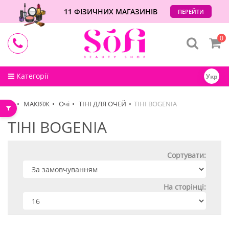
11 ФІЗИЧНИХ МАГАЗИНІВ
ПЕРЕЙТИ
0
Категорії
Укр
МАКІЯЖ
Очі
ТІНІ ДЛЯ ОЧЕЙ
ТІНІ BOGENIA
ТІНІ BOGENIA
Сортувати:
На сторінці: