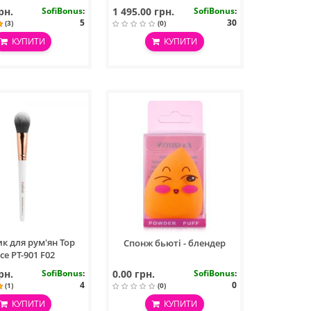
рн.
SofiBonus
:
1 495.00 грн.
SofiBonus
:
5
30
(3)
(0)
КУПИТИ
КУПИТИ
к для рум'ян Top
Спонж бьюті - блендер
ce PT-901 F02
рн.
SofiBonus
:
0.00 грн.
SofiBonus
:
4
0
(1)
(0)
КУПИТИ
КУПИТИ