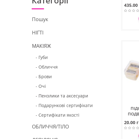
Категорії
435.00
Пошук
НІГТІ
МАКІЯЖ
- Губи
- Обличчя
- Брови
- Очі
- Пензлики та аксесуари
- Подарункові сертифікати
ПІД
ПОДВ
- Сертифікати якості
20.00 г
ОБЛИЧЧЯ/ТІЛО