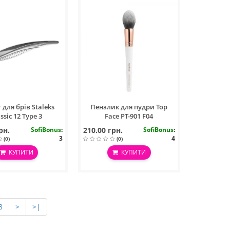
 для брів Staleks
Пензлик для пудри Top
ssic 12 Type 3
Face PT-901 F04
рн.
SofiBonus
:
210.00 грн.
SofiBonus
:
3
4
(0)
(0)
КУПИТИ
КУПИТИ
8
>
>|