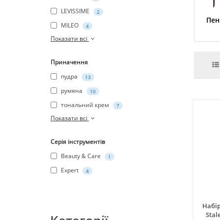
LEVISSIME
2
Пен
MILEO
4
Показати всі
Приначення
пудра
13
румяна
10
тональний крем
7
Показати всі
Серія інструментів
Beauty & Care
1
Expert
4
Набі
Stal