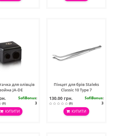
гачка для олівців
Пінцет для брів Staleks
война JA-DE
Classic 10 Type 7
рн.
SofiBonus
:
130.00 грн.
SofiBonus
:
3
3
(0)
(0)
КУПИТИ
КУПИТИ