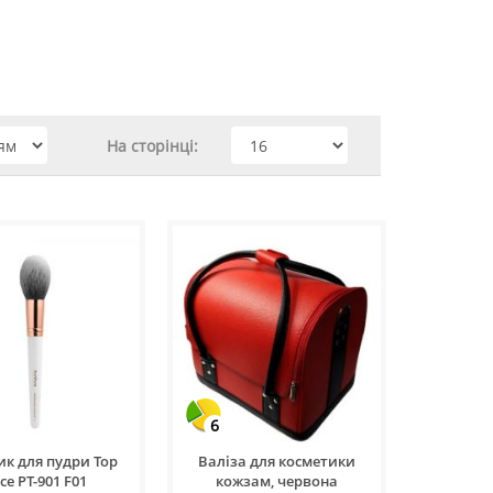
На сторінці:
6
к для пудри Top
Валіза для косметики
ce PT-901 F01
кожзам, червона