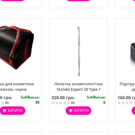
за для косметики
Лопатка косметологічна
Підстру
кожзам, чорна
Staleks Expert 20 Type 1
д
0 грн.
SofiBonus
:
320.00 грн.
SofiBonus
:
160.00 г
30
6
(0)
(0)
КУПИТИ
КУПИТИ