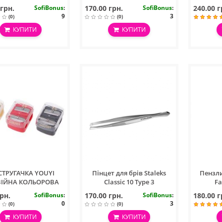
 грн.
SofiBonus
:
170.00 грн.
SofiBonus
:
240.00 г
9
3
(0)
(0)
КУПИТИ
КУПИТИ
СТРУГАЧКА YOUYI
Пінцет для брів Staleks
Пензли
ІЙНА КОЛЬОРОВА
Classic 10 Type 3
Fa
рн.
SofiBonus
:
170.00 грн.
SofiBonus
:
180.00 г
0
3
(0)
(0)
КУПИТИ
КУПИТИ