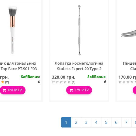
лик для тональних
Лопатка косметологічна
Пінцет
Top Face PT-901 F03
Staleks Expert 20 Type 2
Cla
 грн.
SofiBonus
:
320.00 грн.
SofiBonus
:
170.00 г
4
6
(2)
(0)
КУПИТИ
КУПИТИ
1
2
3
4
5
6
7