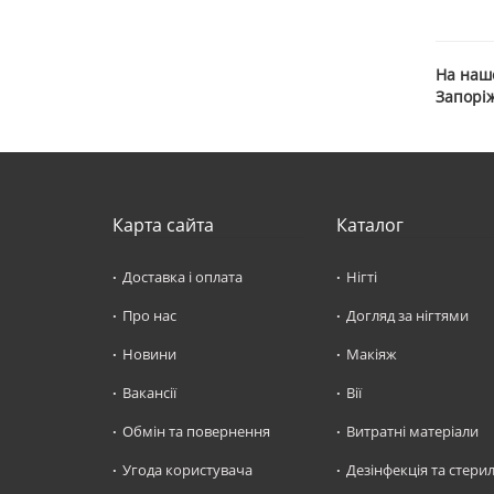
На нашо
Запорі
Карта сайта
Каталог
Доставка і оплата
Нігті
Про нас
Догляд за нігтями
Новини
Макіяж
Вакансії
Вії
Обмін та повернення
Витратні матеріали
Угода користувача
Дезінфекція та стерил