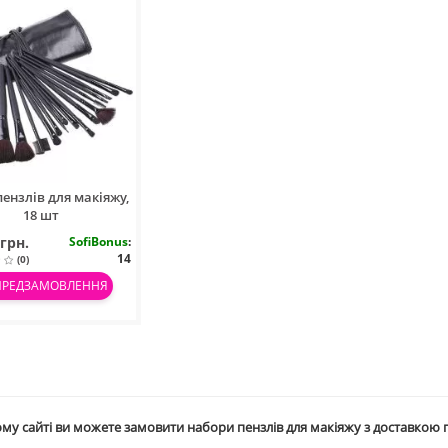
пензлів для макіяжу,
18 шт
 грн.
SofiBonus
:
14
(0)
ПРЕДЗАМОВЛЕННЯ
му сайті ви можете замовити набори пензлів для макіяжу
з доставкою п