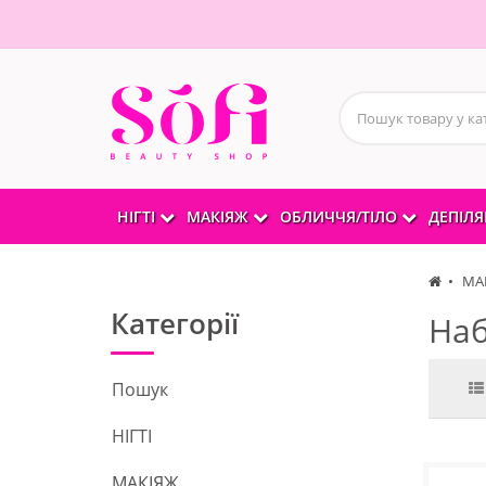
НІГТІ
МАКІЯЖ
ОБЛИЧЧЯ/ТІЛО
ДЕПІЛЯ
МА
Категорії
На
Пошук
НІГТІ
МАКІЯЖ