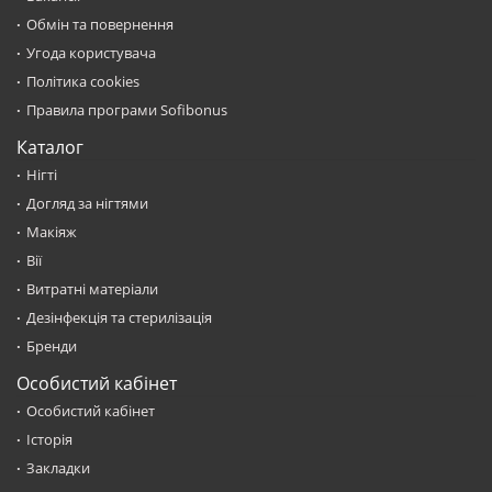
Обмін та повернення
Угода користувача
Політика cookies
Правила програми Sofibonus
Каталог
Нігті
Догляд за нігтями
Макіяж
Вії
Витратні матеріали
Дезінфекція та стерилізація
Бренди
Особистий кабінет
Особистий кабінет
Історія
Закладки