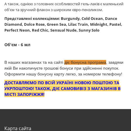
А також, однією з головних особливостей гель-лаків є маленький
об'єм та зручний флакон з широким євро-пензликом.
Представлені коллекціями: Burgundy, Cold Ocean, Dance
Diamond, Dolce Rose, Green Sea, Lilac Train, Midnight, Pastel,
Perfect Neon, Red Chic, Sensual Nude, Sunny Solo
Об'єм - 6 мл
В наших магазинах та на сайті
діє бонусна програма
, завдяки
якій Ви накопичуєте грошові бонуси при здійсненні покупок.
Оформити нашу бонусну карту легко, за номером телефону!
ДОСТАВЛЯЄМО ПО ВСІЙ УКРАЇНІ НОВОЮ ПОШТОЮ ТА
УКРПОШТОЮ! ТАКОЖ, ДІЄ САМОВИВІЗ З МАГАЗИНІВ В
МІСТІ ЗАПОРІЖЖЯ!
Карта сайта