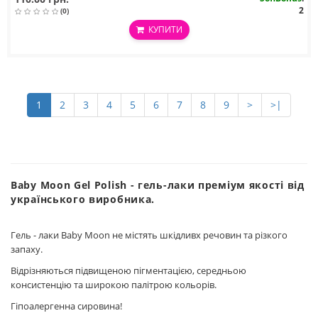
2
(0)
КУПИТИ
1
2
3
4
5
6
7
8
9
>
>|
Baby Moon Gel Polish - гель-лаки преміум якості від
українського виробника.
Гель - лаки Baby Moon не містять шкідливх речовин та різкого
запаху.
Відрізняються підвищеною пігментацією, середньою
консистенцію та широкою палітрою кольорів.
Гіпоалергенна сировина!