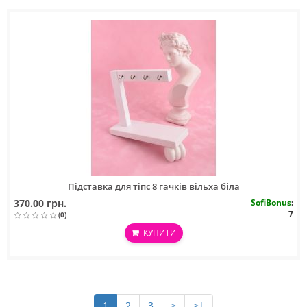
Підставка для тіпс 8 гачків вільха біла
370.00 грн.
SofiBonus
:
7
(0)
КУПИТИ
1
2
3
>
>|