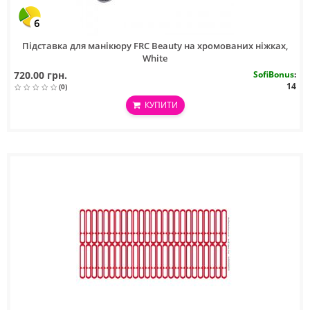
6
Підставка для манікюру FRC Beauty на хромованих ніжках,
White
720.00 грн.
SofiBonus
:
14
(0)
КУПИТИ