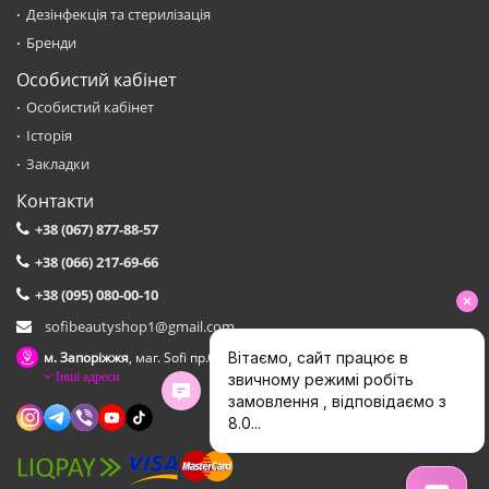
Дезінфекція та стерилізація
Бренди
Особистий кабінет
Особистий кабінет
Історія
Закладки
Контакти
+38 (067) 877-88-57
+38 (066) 217-69-66
+38 (095) 080-00-10
sofibeautyshop1@gmail.com
м. Запоріжжя
, маг. Sofi пр.Соборний,153 зуп. Сталеварiв
Інші адреси