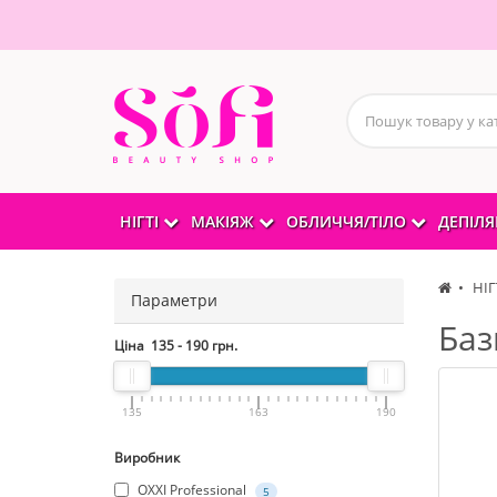
НІГТІ
МАКІЯЖ
ОБЛИЧЧЯ/ТІЛО
ДЕПІЛЯ
НІГ
Параметри
Баз
Ціна
135
-
190
грн.
135
163
190
Виробник
OXXI Professional
5