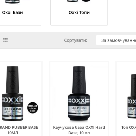
Oxxi Бази
Oxxi Топи
Сортувати:
GRAND RUBBER BASE
Каучукова база OXXI Hard
Топ OXX
10МЛ
Base, 10 мл