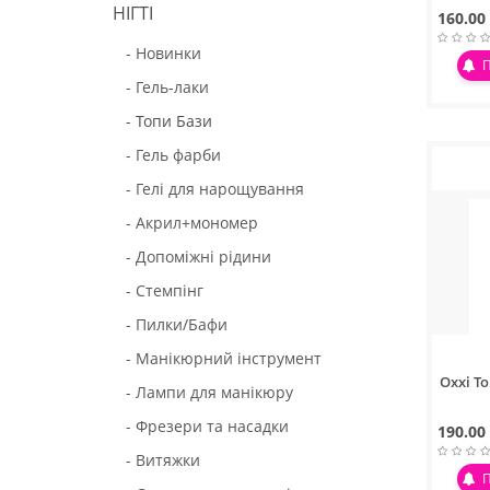
НІГТІ
160.00
- Новинки
- Гель-лаки
- Топи Бази
- Гель фарби
- Гелі для нарощування
- Акрил+мономер
- Допоміжні рідини
- Стемпінг
- Пилки/Бафи
- Манікюрний інструмент
Oxxi To
- Лампи для манікюру
- Фрезери та насадки
190.00
- Витяжки