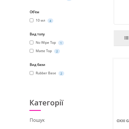
Об'єм
10 мл
4
Вид топу
No Wipe Top
1
Matte Top
2
Вид бази
Rubber Base
2
Категорії
Пошук
OXXI 