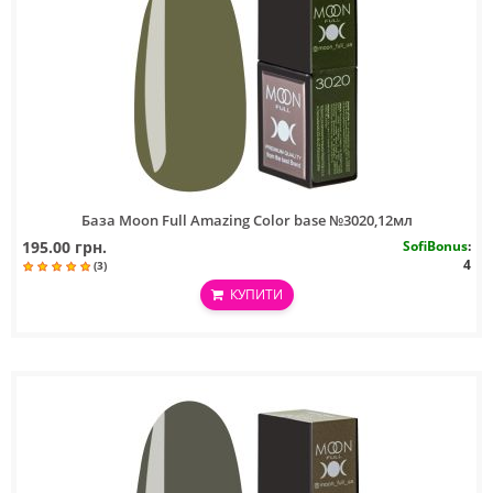
База Moon Full Amazing Color base №3020,12мл
195.00 грн.
SofiBonus
:
4
(3)
КУПИТИ