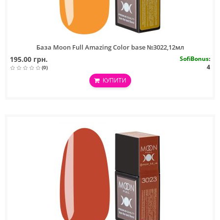
База Moon Full Amazing Color base №3022,12мл
195.00 грн.
SofiBonus
:
4
(0)
КУПИТИ