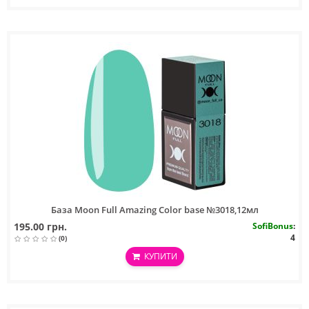
База Moon Full Amazing Color base №3018,12мл
195.00 грн.
SofiBonus
:
4
(0)
КУПИТИ