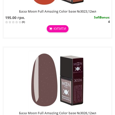
База Moon Full Amazing Color base №3023,12мл
195.00 грн.
SofiBonus
:
4
(0)
КУПИТИ
База Moon Full Amazing Color base №3026,12мл