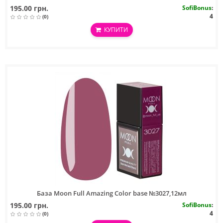
195.00 грн.
SofiBonus
:
4
(0)
КУПИТИ
База Moon Full Amazing Color base №3027,12мл
195.00 грн.
SofiBonus
:
4
(0)