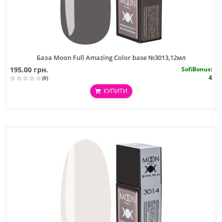
База Moon Full Amazing Color base №3013,12мл
195.00 грн.
SofiBonus
:
4
(0)
КУПИТИ