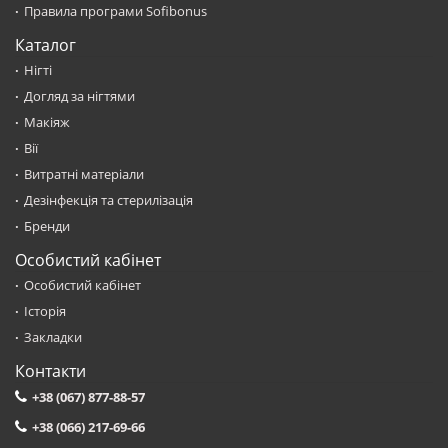
Правила програми Sofibonus
Каталог
Нігті
Догляд за нігтями
Макіяж
Вії
Витратні матеріали
Дезінфекція та стерилізація
Бренди
Особистий кабінет
Особистий кабінет
Історія
Закладки
Контакти
+38 (067) 877-88-57
+38 (066) 217-69-66