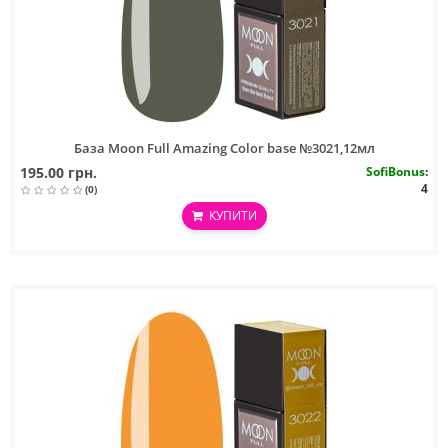
База Moon Full Amazing Color base №3021,12мл
195.00 грн.
SofiBonus
:
4
(0)
КУПИТИ