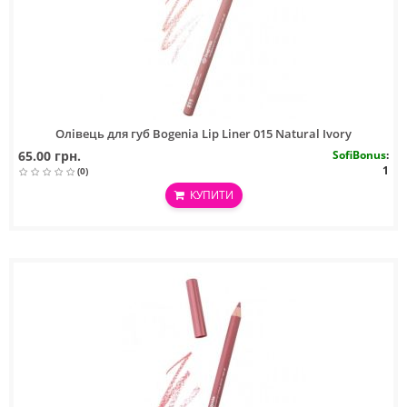
Олівець для губ Bogenia Lip Liner 015 Natural Ivory
65.00 грн.
SofiBonus
:
1
(0)
КУПИТИ