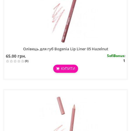
Олівець для губ Bogenia Lip Liner 05 Hazelnut
65.00 грн.
SofiBonus
:
1
(0)
КУПИТИ