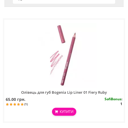
Олівець для губ Bogenia Lip Liner 01 Fiery Ruby
65.00 грн.
SofiBonus
:
1
(1)
КУПИТИ