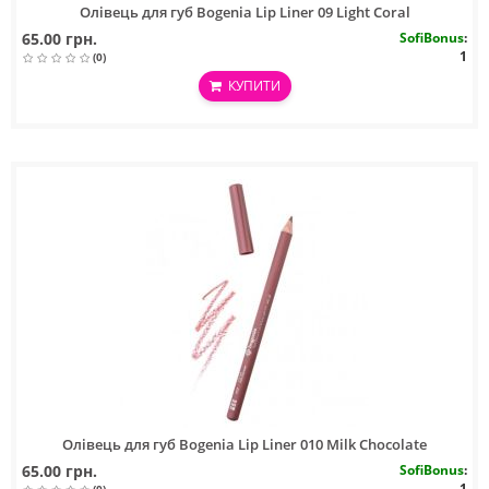
Олівець для губ Bogenia Lip Liner 09 Light Coral
65.00 грн.
SofiBonus
:
1
(0)
КУПИТИ
Олівець для губ Bogenia Lip Liner 010 Milk Chocolate
65.00 грн.
SofiBonus
:
1