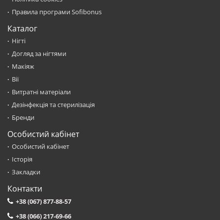
Правила програми Sofibonus
Каталог
Нігті
Догляд за нігтями
Макіяж
Вії
Витратні матеріали
Дезінфекція та стерилізація
Бренди
Особистий кабінет
Особистий кабінет
Історія
Закладки
Контакти
+38 (067) 877-88-57
+38 (066) 217-69-66