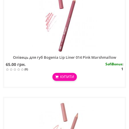
Олівець для губ Bogenia Lip Liner 014 Pink Marshmallow
65.00 грн.
SofiBonus
:
1
(0)
КУПИТИ