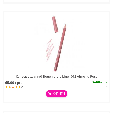
Олівець для губ Bogenia Lip Liner 012 Almond Rose
65.00 грн.
SofiBonus
:
1
(1)
КУПИТИ