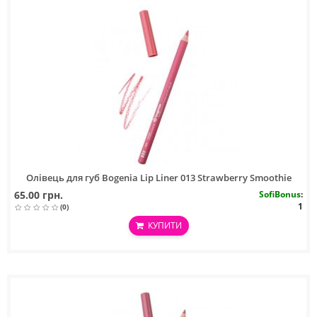
Олівець для губ Bogenia Lip Liner 013 Strawberry Smoothie
65.00 грн.
SofiBonus
:
1
(0)
КУПИТИ