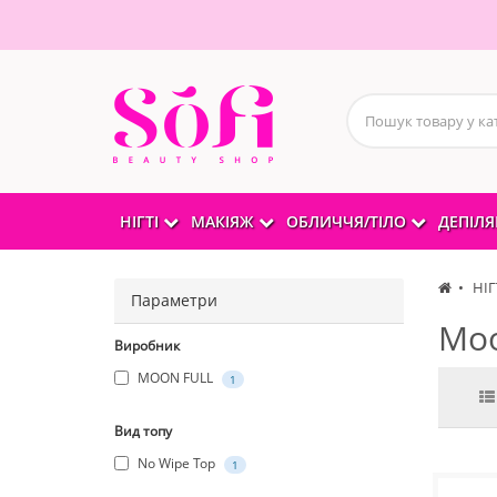
НІГТІ
МАКІЯЖ
ОБЛИЧЧЯ/ТІЛО
ДЕПІЛЯ
НІГ
Параметри
Moo
Виробник
MOON FULL
1
Вид топу
No Wipe Top
1