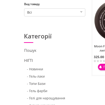
Вид товару
Всі
Категорії
Moon F
Пошук
лип
325.00
НІГТІ
- Новинки
- Гель-лаки
- Топи Бази
- Гель фарби
- Гелі для нарощування