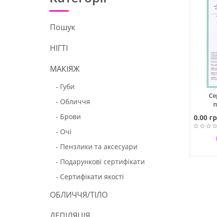
Пошук
НІГТІ
МАКІЯЖ
- Губи
Се
- Обличчя
п
- Брови
0.00 гр
- Очі
- Пензлики та аксесуари
- Подарункові сертифікати
- Сертифікати якості
ОБЛИЧЧЯ/ТІЛО
ДЕПІЛЯЦІЯ