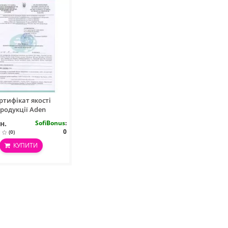
ртифікат якості
родукції Aden
н.
SofiBonus
:
0
(0)
КУПИТИ