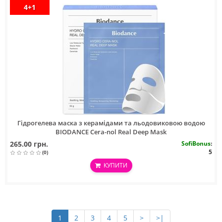
4+1
Гідрогелева маска з керамідами та льодовиковою водою
BIODANCE Cera-nol Real Deep Mask
265.00 грн.
SofiBonus
:
5
(0)
КУПИТИ
1
2
3
4
5
>
>|