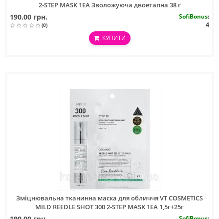
2-STEP MASK 1EA Зволожуюча двоетапна 38 г
190.00 грн.
SofiBonus
:
4
(0)
КУПИТИ
Зміцнювальна тканинна маска для обличчя VT COSMETICS
MILD REEDLE SHOT 300 2-STEP MASK 1EA 1,5г+25г
190.00 грн.
SofiBonus
: