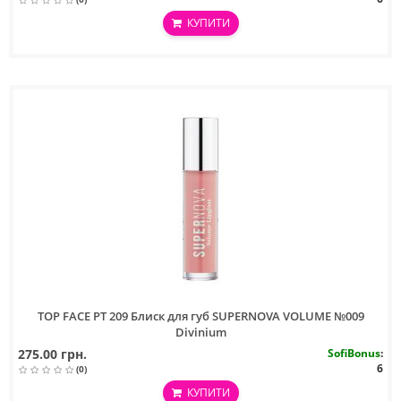
КУПИТИ
TOP FACE PT 209 Блиск для губ SUPERNOVA VOLUME №009
Divinium
275.00 грн.
SofiBonus
:
6
(0)
КУПИТИ