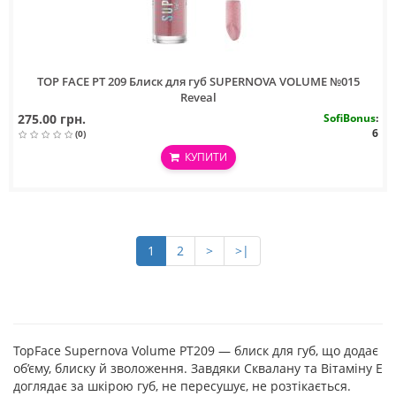
TOP FACE PT 209 Блиск для губ SUPERNOVA VOLUME №015
Reveal
275.00 грн.
SofiBonus
:
6
(0)
КУПИТИ
1
2
>
>|
TopFace Supernova Volume PT209 — блиск для губ, що додає
об’єму, блиску й зволоження. Завдяки Сквалану та Вітаміну Е
доглядає за шкірою губ, не пересушує, не розтікається.