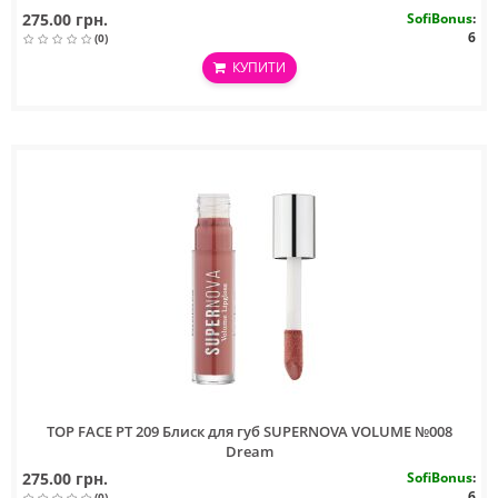
275.00 грн.
SofiBonus
:
6
(0)
КУПИТИ
TOP FACE PT 209 Блиск для губ SUPERNOVA VOLUME №008
Dream
275.00 грн.
SofiBonus
:
6
(0)