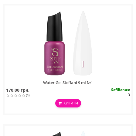
Water Gel Steffani 9 ml №1
170.00 грн.
SofiBonus
:
3
(0)
КУПИТИ