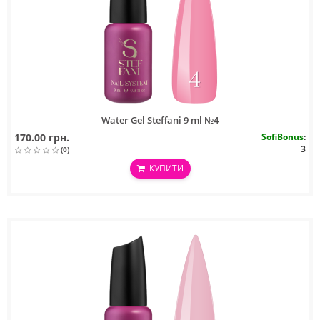
Water Gel Steffani 9 ml №4
170.00 грн.
SofiBonus
:
3
(0)
КУПИТИ