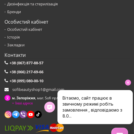
Дезінфекція та стерилізація
Бренди
Особистий кабінет
Особистий кабінет
Історія
Закладки
Контакти
+38 (067) 877-88-57
+38 (066) 217-69-66
+38 (095) 080-00-10
sofibeautyshop1@gmail.com
м. Запоріжжя
, маг. Sofi пр.Соборний,153 зуп. Сталеварiв
Інші адреси