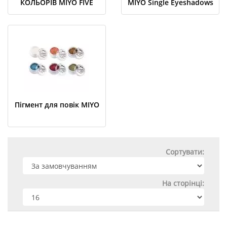
КОЛЬОРIВ MIYO FIVE
MIYO Single Eyeshadows
POINTS COLOR BOX
OMG!
EDITION
Пігмент для повік MIYO
Сортувати:
На сторінці: