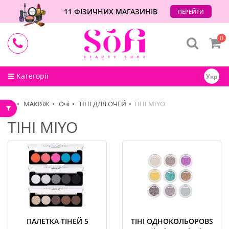
11 ФІЗИЧНИХ МАГАЗИНІВ
ПЕРЕЙТИ
0
Категорії
Укр
МАКІЯЖ
Очі
ТІНІ ДЛЯ ОЧЕЙ
ТIНI MIYO
ТIНI MIYO
ПАЛЕТКА ТIНЕЙ 5
ТIНI ОДНОКОЛЬОРОВS