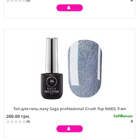
4
(0)
Топ для гель-лаку Saga professional Crush Top №003, 9 мл
200.00 грн.
SofiBonus
:
4
(0)