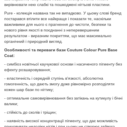
вирівнювати нею слабкі та пошкоджені нігтьові пластини.
Pure - колекція названа так не випадково. У цьому слові бренд
постарався втілити все найкраще і показати те, наскільки
важливими для нього є прагнення до чистоти, безпеки та
нового рівня якості в поєднанні з неперевершеним
результатом - виразним покриттям, що має максимально
органічний і природний вигляд.
Особливості та переваги бази Couture Colour Pure Base
Coat:
- симбіоз новітньої каучукової основи і насиченого пігменту без
ефекту розшаровування;
- еластичність і середній ступінь в'язкості, абсолютна
гомогенність, що дають змогу дуже рівномірно розподіляти
кожен шар бази по нігтику;
- оптимальне самовирівнювання без затікань на кутикулу і бічні
валики;
- стійкість до сколів і тріщин;
- наявність високої концентрації пігменту, що дає можливість
приховувати недоліки нігтів і при цьому не створює зайвого