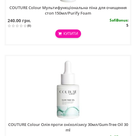
COUTURE Colour Мультифункціональна піна для очищення
стоп 150мл/Purify Foam
240.00 грн.
SofiBonus
:
5
(0)
КУПИТИ
COUTURE Colour Олія проти оніхолізису 30мл/Gum-Tree Oil 30
ml