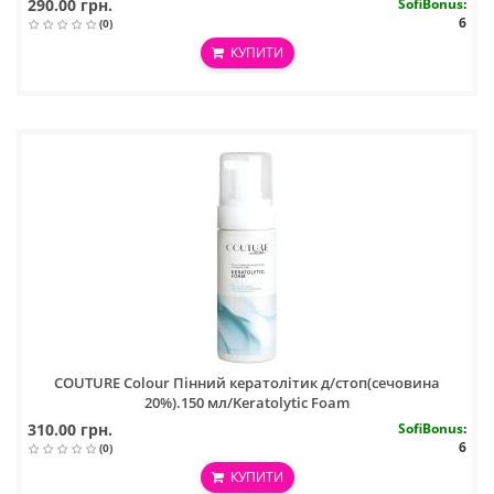
290.00 грн.
SofiBonus
:
6
(0)
КУПИТИ
COUTURE Colour Пінний кератолітик д/стоп(сечовина
20%).150 мл/Keratolytic Foam
310.00 грн.
SofiBonus
:
6
(0)
КУПИТИ