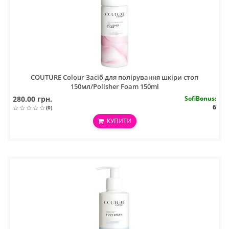
COUTURE Colour Засіб для полірування шкіри стоп
150мл/Polisher Foam 150ml
280.00 грн.
SofiBonus
:
6
(0)
КУПИТИ