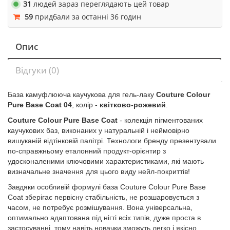
31
людей зараз переглядають цей товар
59
придбали за останні 36 годин
Опис
Відгуки (0)
База камуфлююча каучукова для гель-лаку
Couture Colour
Pure Base Coat 04
, колір -
квітково-рожевий
.
Couture Colour Pure Base Coat
- колекція пігментованих
каучукових баз, виконаних у натуральній і неймовірно
вишуканій відтінковій палітрі. Технологи бренду презентували
по-справжньому еталонний продукт-орієнтир з
удосконаленими ключовими характеристиками, які мають
визначальне значення для цього виду нейл-покриттів!
Завдяки особливій формулі база Couture Colour Pure Base
Coat зберігає первісну стабільність, не розшаровується з
часом, не потребує розмішування. Вона універсальна,
оптимально адаптована під нігті всіх типів, дуже проста в
застосуванні, тому навіть новачки зможуть легко і якісно