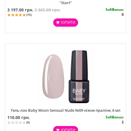
"Start"
3 197.00 грн.
3 365.00 грн.
SofiBonus
:
0
(15)
КУПИТИ
Гель-лак Baby Moon Sensual Nude №09 ніжне праліне, 6 мл
110.00 грн.
SofiBonus
:
2
(0)
КУПИТИ