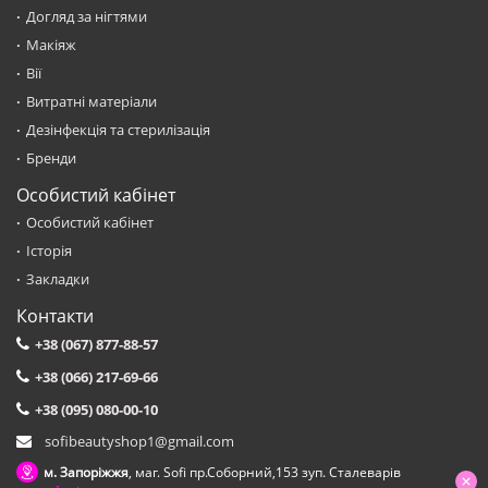
Догляд за нігтями
Макіяж
Вії
Витратні матеріали
Дезінфекція та стерилізація
Бренди
Особистий кабінет
Особистий кабінет
Історія
Закладки
Контакти
+38 (067) 877-88-57
+38 (066) 217-69-66
+38 (095) 080-00-10
sofibeautyshop1@gmail.com
м. Запоріжжя
, маг. Sofi пр.Соборний,153 зуп. Сталеварiв