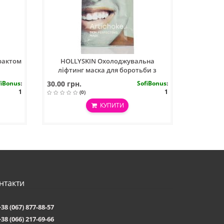
трактом
HOLLYSKIN Охолоджувальна
ліфтинг маска для боротьби з
набряками Artichoke Skin Perfecting
fiBonus
:
30.00 грн.
SofiBonus
:
Mask 10 ml
1
1
(0)
КУПИТИ
нтакти
+38 (067) 877-88-57
+38 (066) 217-69-66