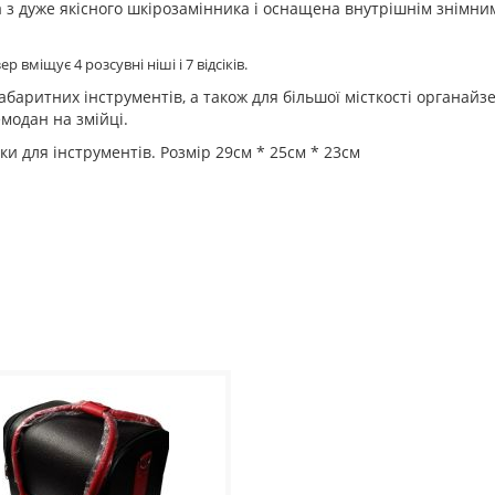
 з дуже якісного шкірозамінника і оснащена внутрішнім знімни
 вміщує 4 розсувні ніші і 7 відсіків.
баритних інструментів, а також для більшої місткості органайз
модан на змійці.
и для інструментів. Розмір 29см * 25см * 23см