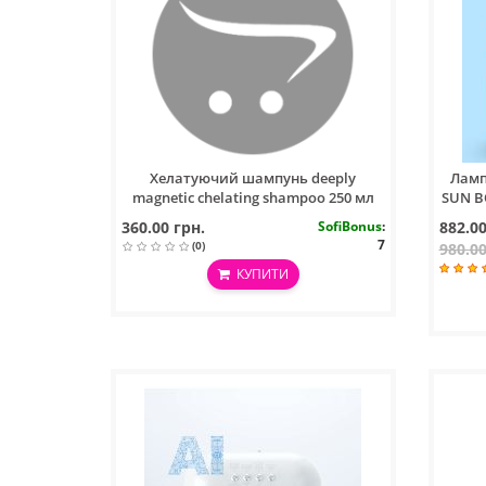
Хелатуючий шампунь deeply
Ламп
magnetic chelating shampoo 250 мл
SUN B
UV/LE
360.00 грн.
SofiBonus
:
882.00
7
(0)
980.00
КУПИТИ