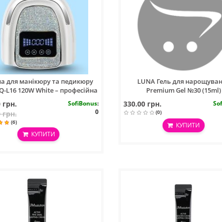
а для манікюру та педикюру
LUNA Гель для нарощува
Q-L16 120W White – професійна
Premium Gel №30 (15ml)
D лампа з ручкою та стразами
 грн.
SofiBonus
:
330.00 грн.
So
0
(0)
 грн.
(6)
КУПИТИ
КУПИТИ