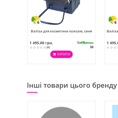
6
6
Валіза для косметики кожзам, синя
Валіза
1 495.00 грн.
SofiBonus
:
1 495.
30
(0)
КУПИТИ
Інші товари цього бренду