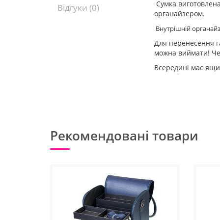
Сумка виготовлена
Відгуки (0)
органайзером.
Внутрішній органайзер
Для перенесення га
можна виймати! Че
Всередині має ящик
Рекомендовані товари