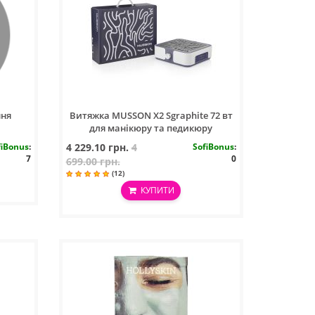
ння
Витяжка MUSSON X2 Sgraphite 72 вт
для манікюру та педикюру
fiBonus
:
4 229.10 грн.
4
SofiBonus
:
7
0
699.00 грн.
(12)
КУПИТИ