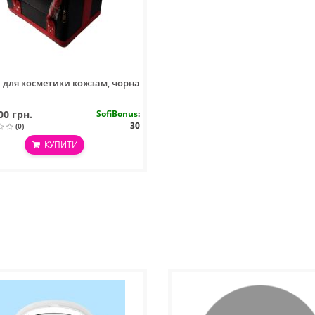
 для косметики кожзам, чорна
00 грн.
SofiBonus
:
30
(0)
КУПИТИ