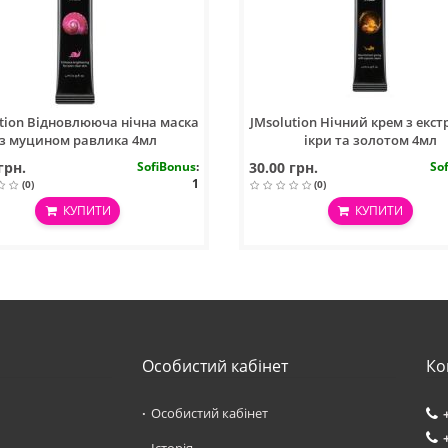
tion Відновлююча нічна маска
JMsolution Нічний крем з екс
з муцином равлика 4мл
ікри та золотом 4мл
грн.
SofiBonus
:
30.00 грн.
So
1
(0)
(0)
КУПИТИ
КУПИТИ
Особистий кабінет
Ко
Особистий кабінет