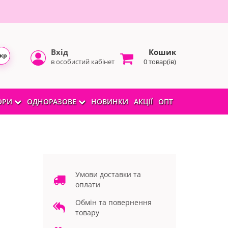
Вхід
Кошик
кр
в особистий кабінет
0 товар(ів)
БОРИ
ОДНОРАЗОВЕ
НОВИНКИ
АКЦІЇ
ОПТ
Умови доставки та
оплати
Обмін та повернення
товару