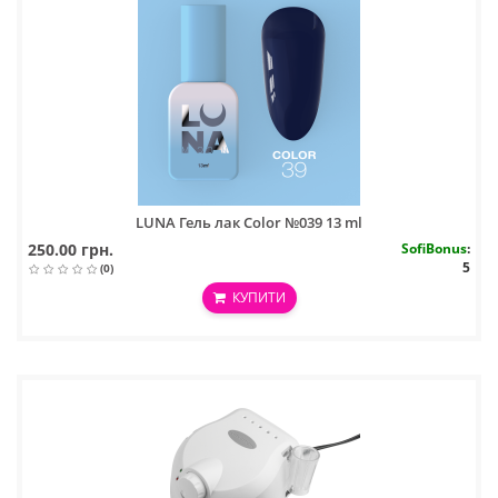
LUNA Гель лак Color №039 13 ml
250.00 грн.
SofiBonus
:
5
(0)
КУПИТИ