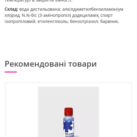
Склад:
вода дистильована; алкілдиметилбензиламоніум
хлорид, N.N-біc (3-амінопропіл) додециламіқ спирт
ізопропіловий; етиленгліколь; бензотріазол; барвник.
Рекомендовані товари