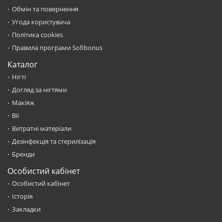
Обмін та повернення
Угода користувача
Політика cookies
Правила програми Sofibonus
Каталог
Нігті
Догляд за нігтями
Макіяж
Вії
Витратні матеріали
Дезінфекція та стерилізація
Бренди
Особистий кабінет
Особистий кабінет
Історія
Закладки