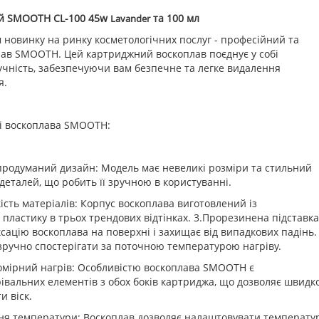
ий SMOOTH CL-100 45w
та 100 мл
Lavander
 новинку на ринку косметологічних послуг - професійний та
ав SMOOTH. Цей картриджний воскоплав поєднує у собі
учність, забезпечуючи вам безпечне та легке видалення
я.
ті воскоплава SMOOTH:
 продуманий дизайн: Модель має невеликі розміри та стильний
деталей, що робить її зручною в користуванні.
кість матеріалів: Корпус воскоплава виготовлений із
 пластику в трьох трендових відтінках. 3.Прорезинена підставка
ксацію воскоплава на поверхні і захищає від випадкових падінь.
зручно спостерігати за поточною температурою нагріву.
омірний нагрів: Особливістю воскоплава SMOOTH є
вальних елементів з обох боків картриджа, що дозволяє швидко
и віск.
ня температури: Воскоплав дозволяє налаштовувати температу