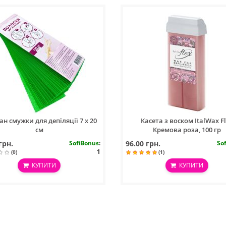
н смужки для депіляції 7 x 20
Касета з воском ItalWax F
см
Кремова роза, 100 гр
грн.
SofiBonus
:
96.00 грн.
So
1
(0)
(1)
КУПИТИ
КУПИТИ