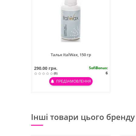
Тальк ItalWax, 150 гр
290.00 грн.
SofiBonus
:
6
(0)
ПРЕДЗАМОВЛЕННЯ
Інші товари цього бренду