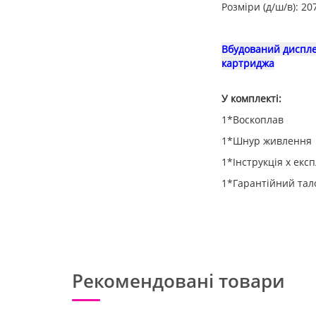
Розміри (д/ш/в): 2
Вбудований дисплей
картриджа
У комплекті:
1*Воскоплав
1*Шнур живлення
1*Інструкція х експ
1*Гарантійний тал
Рекомендовані товари