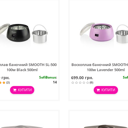
плав баночний SMOOTH SL-500
Воскоплав баночний SMOOTH 
100w Black 500ml
100w Lavender 500ml
 грн.
SofiBonus
:
699.00 грн.
So
14
(2)
(0)
КУПИТИ
КУПИТИ