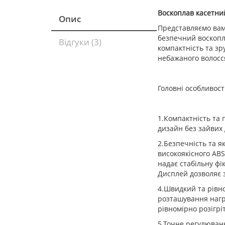
Воскоплав касетн
Опис
Представляємо вам
безпечний воскопл
Відгуки (3)
компактність та зр
небажаного волосс
Головні особливос
1.Компактність та
дизайн без зайвих 
2.Безпечність та я
високоякісного ABS
надає стабільну фі
Дисплей дозволяє 
4.Швидкий та рівн
розташування нагрі
рівномірно розігріт
5.Точне регулюван