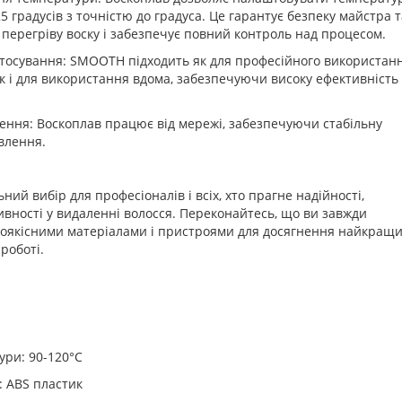
25 градусів з точністю до градуса. Це гарантує безпеку майстра т
 перегріву воску і забезпечує повний контроль над процесом.
стосування: SMOOTH підходить як для професійного використан
ак і для використання вдома, забезпечуючи високу ефективність 
ення: Воскоплав працює від мережі, забезпечуючи стабільну
влення.
ний вибір для професіоналів і всіх, хто прагне надійності,
ивності у видаленні волосся. Переконайтесь, що ви завжди
коякісними матеріалами і пристроями для досягнення найкращ
 роботі.
ури: 90-120°C
: ABS пластик