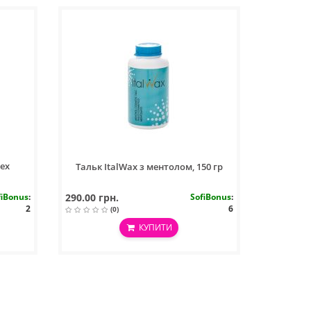
lex
Тальк ItalWax з ментолом, 150 гр
fiBonus
:
290.00 грн.
SofiBonus
:
2
6
(0)
КУПИТИ