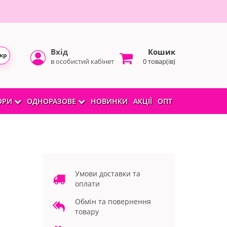
Вхід
Кошик
кр
в особистий кабінет
0 товар(ів)
БОРИ
ОДНОРАЗОВЕ
НОВИНКИ
АКЦІЇ
ОПТ
Умови доставки та
оплати
Обмін та повернення
товару