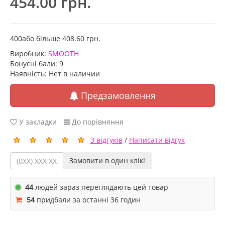
454.00 грн.
400або більше 408.60 грн.
Виробник:
SMOOTH
Бонусні бали: 9
Наявність: Нет в наличии
Предзамовлення
У закладки
До порівняння
3 відгуків
/
Написати відгук
Замовити в один клік!
44
людей зараз переглядають цей товар
54
придбали за останні 36 годин