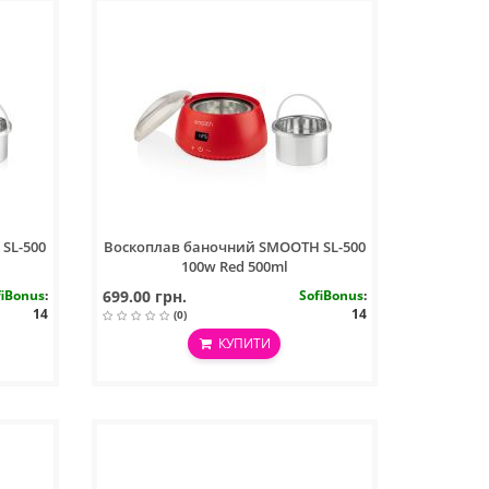
SL-500
Воскоплав баночний SMOOTH SL-500
100w Red 500ml
fiBonus
:
699.00 грн.
SofiBonus
:
14
14
(0)
КУПИТИ