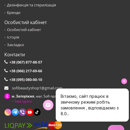
Дезінфекція та стерилізація
Бренди
Особистий кабінет
Особистий кабінет
Історія
Закладки
Контакти
+38 (067) 877-88-57
+38 (066) 217-69-66
+38 (095) 080-00-10
sofibeautyshop1@gmail.com
м. Запоріжжя
, маг. Sofi пр.Соборний,153 зуп. Сталеварiв
Інші адреси