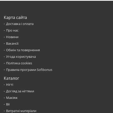
Карта сайта
Доставка і оплата
Про нас
Новини
Вакансії
Обмін та повернення
Угода користувача
Політика cookies
Правила програми Sofibonus
Каталог
Нігті
Догляд за нігтями
Макіяж
Вії
Витратні матеріали