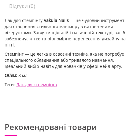
Відгуки (0)
Лак для стемпінгу
Vakula Nails
— це чудовий інструмент
для створення стильного манікюру з витонченими
візерунками. Завдяки щільній і насиченій текстурі, засіб
забезпечує чітке та рівномірне перенесення дизайну на
нігті.
Стемпінг — це легка в освоєнні техніка, яка не потребує
спеціального обладнання або тривалого навчання.
Ідеальний вибір навіть для новачків у сфері нейл-арту.
Об’єм:
8 мл
Теги:
Лак для стпемпінга
Рекомендовані товари