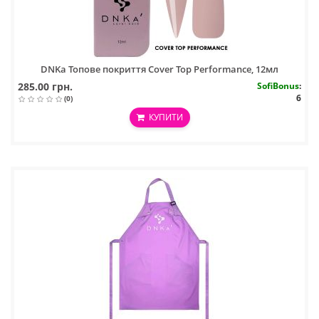
DNKa Топове покриття Cover Top Performance, 12мл
285.00 грн.
SofiBonus
:
6
(0)
КУПИТИ