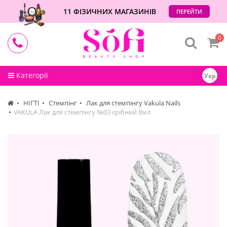
11 ФІЗИЧНИХ МАГАЗИНІВ
ПЕРЕЙТИ
0
Категорії
Укр
НІГТІ
Стемпінг
Лак для стемпінгу Vakula Nails
VAKULA Лак для стемпінгу №03 срібний 8мл