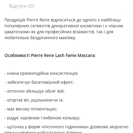
Відгуки (0)
Продукція Pierre Rene відноситься до одного з найбільш
популярних сегментів декоративної косметики і є «ласим
шматочком» як для професійних візажистів, так і для
любительок бездоганного макіяжу.
Особливості Pierre Rene Lash Fame Mascara:
- ніжна кремоподібна консистенція;
- забезпечує багатомірний ефект;
- оптично збільшує обсяг вій;
- огортає вії, ущільнюючи їх;
- має високу пігментацію;
- радує чарівною глибиною кольору;
- щіточка у формі «пісочного годинника» дозволяє акуратно
опрацьовувати найскладніші ділянки.