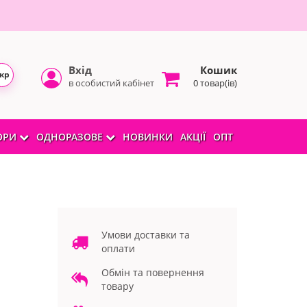
Вхід
Кошик
кр
в особистий кабінет
0 товар(ів)
БОРИ
ОДНОРАЗОВЕ
НОВИНКИ
АКЦІЇ
ОПТ
Умови доставки та
оплати
Обмін та повернення
товару