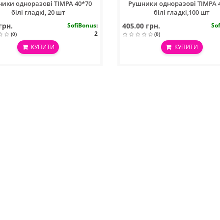
ики одноразові ТIMPA 40*70
Рушники одноразові ТIMPA 
білі гладкі, 20 шт
білі гладкі,100 шт
грн.
SofiBonus
:
405.00 грн.
So
2
(0)
(0)
КУПИТИ
КУПИТИ