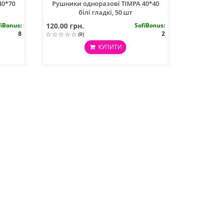
40*70
Рушники одноразові ТIMPA 40*40
білі гладкі, 50 шт
fiBonus
:
120.00 грн.
SofiBonus
:
8
2
(0)
КУПИТИ