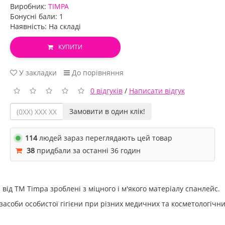
Виробник:
TIMPA
Бонусні бали: 1
Наявність: На складі
КУПИТИ
У закладки
До порівняння
0 відгуків
/
Написати відгук
Замовити в один клік!
114
людей зараз переглядають цей товар
38
придбали за останні 36 годин
 від ТМ Timpa зроблені з міцного і м'якого матеріалу спанлейс.
засоби особистої гігієни при різних медичних та косметологічн