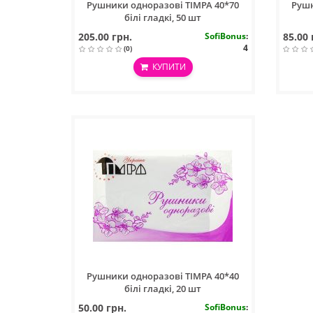
Рушники одноразові ТIMPA 40*70
Рушн
білі гладкі, 50 шт
205.00 грн.
SofiBonus
:
85.00 
4
(0)
КУПИТИ
Рушники одноразові ТIMPA 40*40
білі гладкі, 20 шт
50.00 грн.
SofiBonus
: