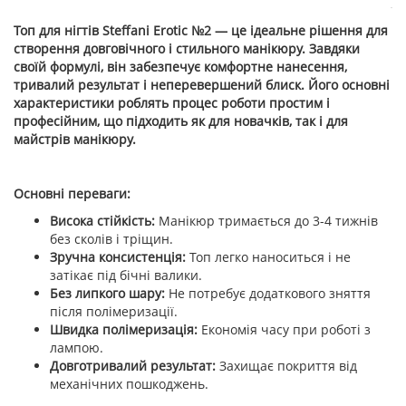
Топ для нігтів Steffani Erotic №2 — це ідеальне рішення для
створення довговічного і стильного манікюру. Завдяки
своїй формулі, він забезпечує комфортне нанесення,
тривалий результат і неперевершений блиск. Його основні
характеристики роблять процес роботи простим і
професійним, що підходить як для новачків, так і для
майстрів манікюру.
Основні переваги:
Висока стійкість:
Манікюр тримається до 3-4 тижнів
без сколів і тріщин.
Зручна консистенція:
Топ легко наноситься і не
затікає під бічні валики.
Без липкого шару:
Не потребує додаткового зняття
після полімеризації.
Швидка полімеризація:
Економія часу при роботі з
лампою.
Довготривалий результат:
Захищає покриття від
механічних пошкоджень.