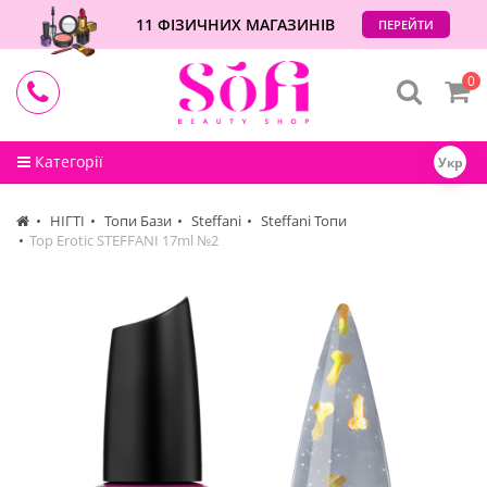
11 ФІЗИЧНИХ МАГАЗИНІВ
ПЕРЕЙТИ
0
Категорії
Укр
НІГТІ
Топи Бази
Steffani
Steffani Топи
Top Erotic STEFFANI 17ml №2