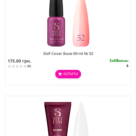
Stef Cover Base 09 ml № 52
175.00 грн.
SofiBonus
:
4
(0)
КУПИТИ