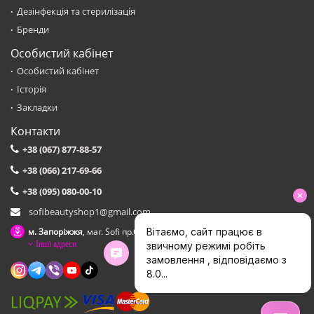
Дезінфекція та стерилізація
Бренди
Особистий кабінет
Особистий кабінет
Історія
Закладки
Контакти
+38 (067) 877-88-57
+38 (066) 217-69-66
+38 (095) 080-00-10
sofibeautyshop1@gmail.com
м. Запоріжжя
, маг. Sofi пр.Соборний,153 зуп. Сталеварiв
Інші адреси