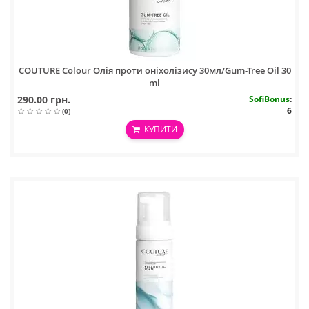
COUTURE Colour Олія проти оніхолізису 30мл/Gum-Tree Oil 30
ml
290.00 грн.
SofiBonus
:
6
(0)
КУПИТИ