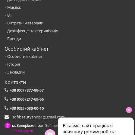
Макіяж
Вії
Витратні матеріали
Дезінфекція та стерилізація
Бренди
Особистий кабінет
Особистий кабінет
Історія
Закладки
Контакти
+38 (067) 877-88-57
+38 (066) 217-69-66
+38 (095) 080-00-10
sofibeautyshop1@gmail.com
м. Запоріжжя
, маг. Sofi пр.Соборний,153 зуп. Сталеварiв
Інші адреси