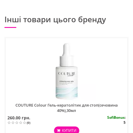
Інші товари цього бренду
COUTURE Colour Гель-кератолітик для стоп(сечовина
40%),30мл
260.00 грн.
SofiBonus
:
5
(0)
КУПИТИ