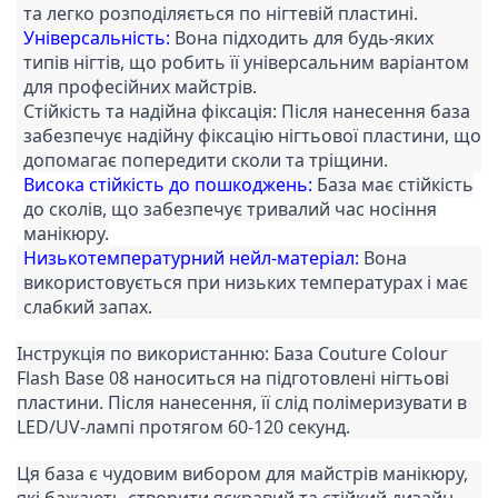
та легко розподіляється по нігтевій пластині.
Універсальність:
Вона підходить для будь-яких
типів нігтів, що робить її універсальним варіантом
для професійних майстрів.
Стійкість та надійна фіксація: Після нанесення база
забезпечує надійну фіксацію нігтьової пластини, що
допомагає попередити сколи та тріщини.
Висока стійкість
до пошкоджень:
База має стійкість
до сколів, що забезпечує тривалий час носіння
манікюру.
Низькотемпературний нейл-матеріал:
Вона
використовується при низьких температурах і має
слабкий запах.
Інструкція по використанню: База Couture Colour
Flash Base 08 наноситься на підготовлені нігтьові
пластини. Після нанесення, її слід полімеризувати в
LED/UV-лампі протягом 60-120 секунд.
Ця база є чудовим вибором для майстрів манікюру,