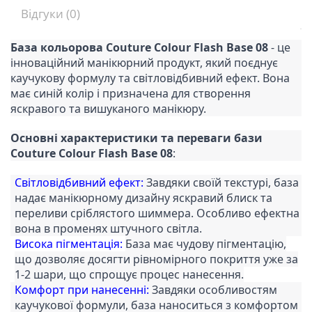
Відгуки (0)
База кольорова Couture Colour Flash Base 08
- це
інноваційний манікюрний продукт, який поєднує
каучукову формулу та світловідбивний ефект. Вона
має синій колір і призначена для створення
яскравого та вишуканого манікюру.
Основні характеристики та переваги бази
Couture Colour Flash Base 08
:
Світловідбивний ефект:
Завдяки своїй текстурі, база
надає манікюрному дизайну яскравий блиск та
переливи сріблястого шиммера. Особливо ефектна
вона в променях штучного світла.
Висока пігментація:
База має чудову пігментацію,
що дозволяє досягти рівномірного покриття уже за
1-2 шари, що спрощує процес нанесення.
Комфорт при нанесенні:
Завдяки особливостям
каучукової формули, база наноситься з комфортом