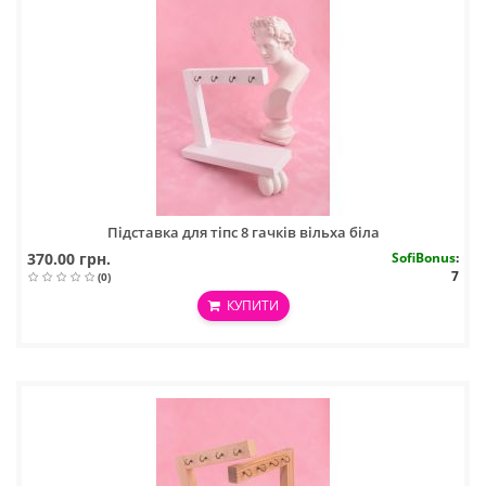
Підставка для тіпс 8 гачків вільха біла
370.00 грн.
SofiBonus
:
7
(0)
КУПИТИ