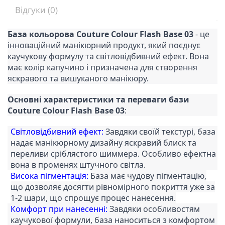
Відгуки (0)
База кольорова Couture Colour Flash Base 03
- це
інноваційний манікюрний продукт, який поєднує
каучукову формулу та світловідбивний ефект. Вона
має колір капучино і призначена для створення
яскравого та вишуканого манікюру.
Основні характеристики та переваги бази
Couture Colour Flash Base 03
:
Світловідбивний ефект:
Завдяки своїй текстурі, база
надає манікюрному дизайну яскравий блиск та
переливи сріблястого шиммера. Особливо ефектна
вона в променях штучного світла.
Висока пігментація:
База має чудову пігментацію,
що дозволяє досягти рівномірного покриття уже за
1-2 шари, що спрощує процес нанесення.
Комфорт при нанесенні:
Завдяки особливостям
каучукової формули, база наноситься з комфортом