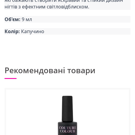
які бажають створити яскравий та стійкий дизайн
нігтів з ефектним світловідблиском.
Об'єм:
9 мл
Колір:
Капучино
Рекомендовані товари