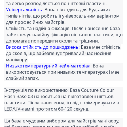
та легко розподіляється по нігтевій пластині.
Універсальність:
Вона підходить для будь-яких
типів нігтів, що робить її універсальним варіантом
для професійних майстрів.
Стійкість та надійна фіксація: Після нанесення база
забезпечує надійну фіксацію нігтьової пластини, що
допомагає попередити сколи та тріщини.
Висока стійкість
до пошкоджень:
База має стійкість
до сколів, що забезпечує тривалий час носіння
манікюру.
Низькотемпературний нейл-матеріал:
Вона
використовується при низьких температурах і має
слабкий запах.
Інструкція по використанню: База Couture Colour
Flash Base 03 наноситься на підготовлені нігтьові
пластини. Після нанесення, її слід полімеризувати в
LED/UV-лампі протягом 60-120 секунд.
Ця база є чудовим вибором для майстрів манікюру,