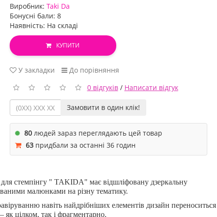
Виробник:
Taki Da
Бонусні бали: 8
Наявність: На складі
КУПИТИ
У закладки
До порівняння
0 відгуків
/
Написати відгук
Замовити в один клік!
80
людей зараз переглядають цей товар
63
придбали за останні 36 годин
для стемпінгу "
TAKIDA" має відшліфовану дзеркальну
ованими малюнками на різну тематику.
авіруванню навіть найдрібніших елементів дизайн переноситься
— як цілком, так і фрагментарно.