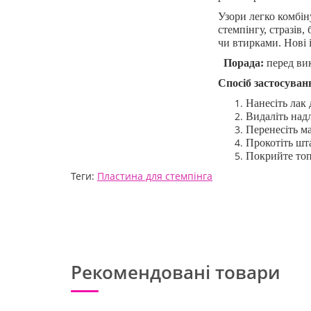
Узори легко комбін
стемпінгу, стразів
чи втирками. Нові 
Порада:
перед вик
Спосіб застосуван
Нанесіть лак 
Видаліть над
Перенесіть м
Прокотіть шт
Покрийте топ
Теги:
Пластина для стемпінга
Рекомендовані товари