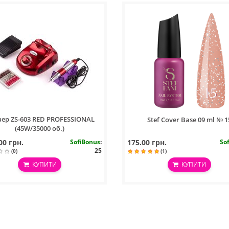
ер ZS-603 RED PROFESSIONAL
Stef Cover Base 09 ml № 1
(45W/35000 об.)
00 грн.
SofiBonus
:
175.00 грн.
So
25
(0)
(1)
КУПИТИ
КУПИТИ