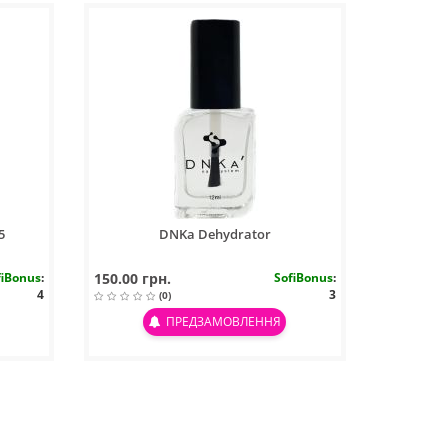
5
DNKa Dehydrator
fiBonus
:
150.00 грн.
SofiBonus
:
4
3
(0)
ПРЕДЗАМОВЛЕННЯ