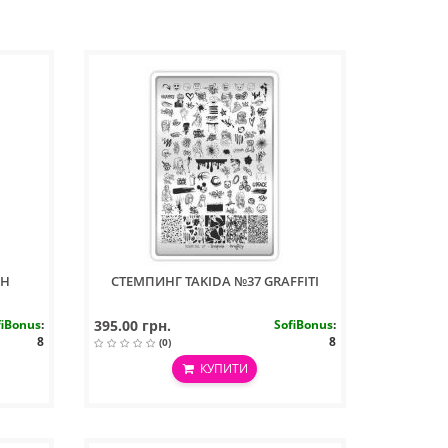
ІН
СТЕМПИНГ TAKIDA №37 GRAFFITI
fiBonus
:
395.00 грн.
SofiBonus
:
8
8
(0)
КУПИТИ