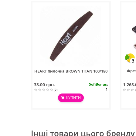
3
Фрез
HEART пилочка BROWN TITAN 100/180
33.00 грн.
SofiBonus
:
1 265.
1
(0)
КУПИТИ
Інші товари цього бренду