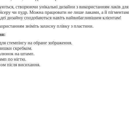
уються, створюючи унікальні дизайни з використанням лаків для
, бісеру чи пудр. Можна працювати не лише лаками, а й пігментам
ідеї дизайну сподобаються навіть найвибагливішим клієнтам!
ористанням зніміть захисну плівку з пластини.
ня:
для стемпінгу на обране зображення.
лишки скребком.
алюнок на штамп.
амп по нігтю.
ом після висихання.