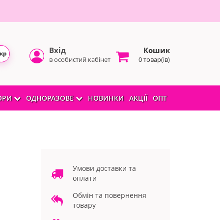
Вхід
Кошик
кр
в особистий кабінет
0 товар(ів)
БОРИ
ОДНОРАЗОВЕ
НОВИНКИ
АКЦІЇ
ОПТ
Умови доставки та
оплати
Обмін та повернення
товару