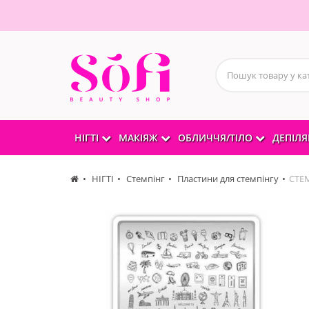
НІГТІ
МАКІЯЖ
ОБЛИЧЧЯ/ТІЛО
ДЕПІЛЯ
НІГТІ
Стемпінг
Пластини для стемпінгу
СТЕ