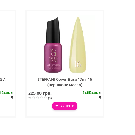
STEFFANI Cover Base 17ml 16
0-А
(вершкове масло)
fiBonus
:
225.00 грн.
SofiBonus
:
5
5
(0)
КУПИТИ