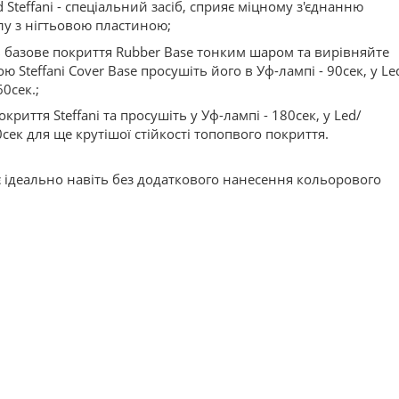
 Steffani - спеціальний засіб, сприяє міцному з'єднанню
лу з нігтьовою пластиною;
ь базове покриття Rubber Base тонким шаром та вирівняйте
ю Steffani Cover Base просушіть його в Уф-лампі - 90сек, у Le
60сек.;
криття Steffani та просушіть у Уф-лампі - 180сек, у Led/
0сек для ще крутішої стійкості топопвого покриття.
 ідеально навіть без додаткового нанесення кольорового