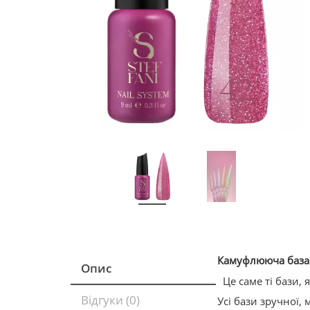
Камуфлююча
база
Опис
Це саме ті бази, 
Відгуки (0)
Усі бази зручної,