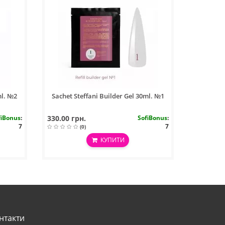
ml. №2
Sachet Steffani Builder Gel 30ml. №1
fiBonus
:
330.00 грн.
SofiBonus
:
7
7
(0)
КУПИТИ
нтакти