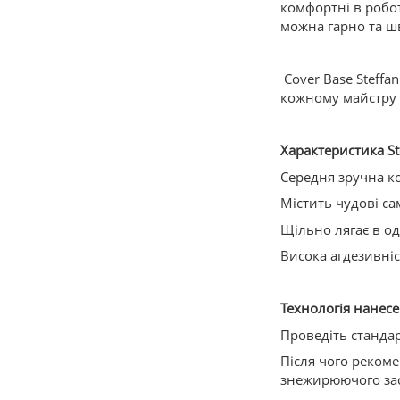
комфортні в роботі
можна гарно та ш
Cover Base Steffan
кожному майстру н
Характеристика Ste
Середня зручна к
Містить чудові са
Щільно лягає в о
Висока агдезивніс
Технологія нанесен
Проведіть стандар
Після чого реком
знежирюючого за