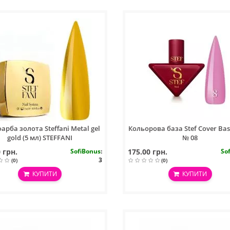
арба золота Steffani Metal gel
Кольорова база Stef Cover Bas
gold (5 мл) STEFFANI
№ 08
 грн.
SofiBonus
:
175.00 грн.
So
3
(0)
(0)
КУПИТИ
КУПИТИ