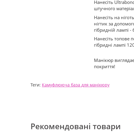
Нанесіть Ultrabond
штучного матеріа
Нанесіть на нігот
нігтик за допомого
гібридній лампі - 
Нанесіть топове по
гібридні лампі 12
Манікюр виглядає
покриття!
Теги:
Камуфлююча база для манікюру
Рекомендовані товари