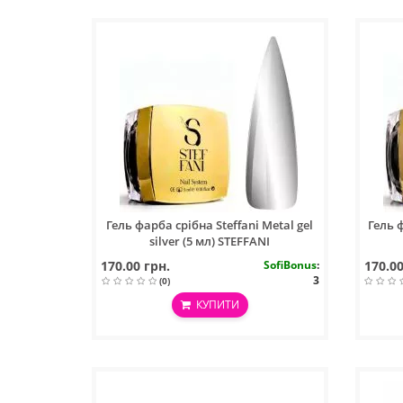
Гель фарба срібна Steffani Metal gel
Гель ф
silver (5 мл) STEFFANI
170.00 грн.
SofiBonus
:
170.00
3
(0)
КУПИТИ