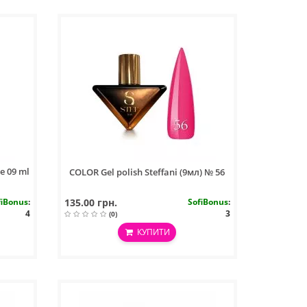
e 09 ml
COLOR Gel polish Steffani (9мл) № 56
fiBonus
:
135.00 грн.
SofiBonus
:
4
3
(0)
КУПИТИ