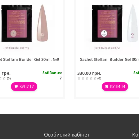
t Steffani Builder Gel 30ml. №9
Sachet Steffani Builder Gel 30
 грн.
SofiBonus
:
330.00 грн.
So
7
(0)
(0)
КУПИТИ
КУПИТИ
Особистий кабінет
Ко