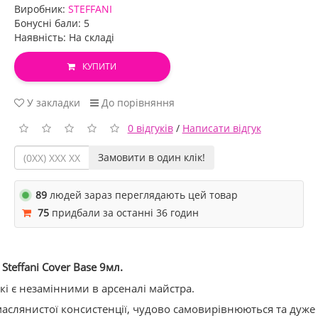
Виробник:
STEFFANI
Бонусні бали: 5
Наявність: На складі
КУПИТИ
У закладки
До порівняння
0 відгуків
/
Написати відгук
Замовити в один клік!
89
людей зараз переглядають цей товар
75
придбали за останні 36 годин
Steffani Cover Base 9
мл
.
які є незамінними в арсеналі майстра.
 маслянистої консистенції, чудово самовирівнюються та дуже