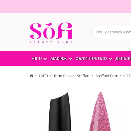
НІГТІ
МАКІЯЖ
ОБЛИЧЧЯ/ТІЛО
ДЕПІЛЯ
НІГТІ
Топи Бази
Steffani
Steffani Бази
STEF