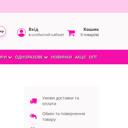
Вхід
Кошик
кр
в особистий кабінет
0 товар(ів)
БОРИ
ОДНОРАЗОВЕ
НОВИНКИ
АКЦІЇ
ОПТ
Умови доставки та
оплати
Обмін та повернення
товару