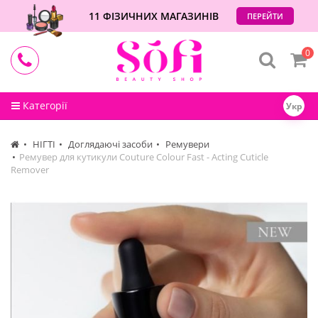
11 ФІЗИЧНИХ МАГАЗИНІВ
ПЕРЕЙТИ
0
Категорії
Укр
НІГТІ
Доглядаючі засоби
Ремувери
Ремувер для кутикули Couture Colour Fast - Acting Cuticle
Remover