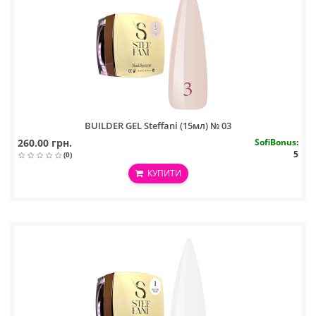
BUILDER GEL Steffani (15мл) № 03
260.00 грн.
SofiBonus
:
5
(0)
КУПИТИ