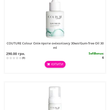
COUTURE Colour Олія проти оніхолізису 30мл/Gum-Tree Oil 30
ml
290.00 грн.
SofiBonus
:
6
(0)
КУПИТИ