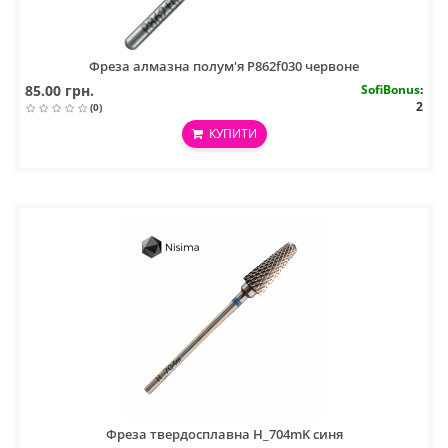
Фреза алмазна полум'я P862f030 червоне
85.00 грн.
SofiBonus
:
2
(0)
КУПИТИ
Фреза твердосплавна H_704mK синя