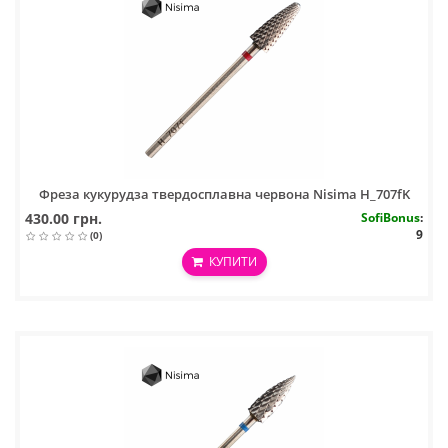
Фреза кукурудза твердосплавна червона Nisima H_707fK
430.00 грн.
SofiBonus
:
9
(0)
КУПИТИ