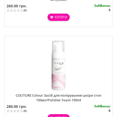
260.00 грн.
SofiBonus
:
5
(0)
КУПИТИ
COUTURE Colour Засіб для полірування шкіри стоп
150мл/Polisher Foam 150ml
280.00 грн.
SofiBonus
:
6
(0)