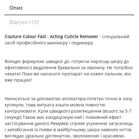
Опис
Відгуки (10)
Couture Colour Fast - Acting Cuticle Remover
- спеціальний
засіб професійного манікюру і педикюру.
⠀
Володіє формулою швидкої дії, готуючи наросшу шкіру до
ефективного видалення буквально за хвилину. Не потрібно
чекати! Поки ви наносите препарат на кожен пальчик, він
вже працює!
⠀
Наноситься за допомогою аплікатора-піпетки точно в зону
кутикули, тому витрата кошти можна повністю
контролювати. Крім швидкого розм'якшення (всього за 5-7
секунд!) Також має кондиціонуючий і поживний ефект:
застосування даного Ремувер сприяє усуненню загусениць
і запобігання їх появи в майбутньому, шкіра навколо нігтів
виглядає ідеально доглянутою, зволоженою і красивою.