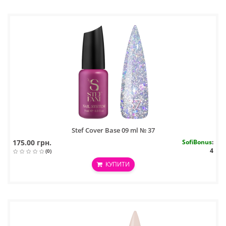
Stef Cover Base 09 ml № 37
175.00 грн.
SofiBonus
:
4
(0)
КУПИТИ