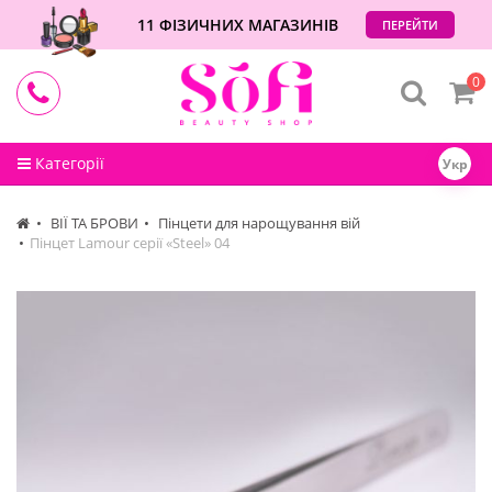
11 ФІЗИЧНИХ МАГАЗИНІВ
ПЕРЕЙТИ
0
Категорії
Укр
ВІЇ ТА БРОВИ
Пінцети для нарощування вій
Пінцет Lamour серії «Steel» 04