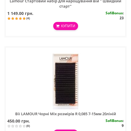
Lamour Стартовий набір для нарощування вій " Швидкий
старт"
1 149.00 грн.
SofiBonus
:
23
(4)
КУПИТИ
Вії LAMOUR Чорні Mix розмірів R 0,085 7-15мм 20ліній
450.00 грн.
SofiBonus
:
9
(0)