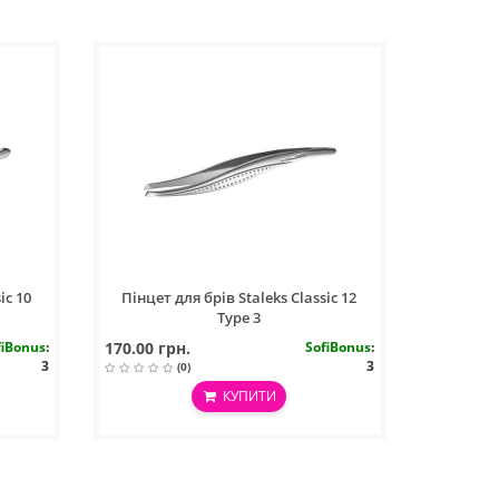
ic 10
Пінцет для брів Staleks Classic 12
Type 3
fiBonus
:
170.00 грн.
SofiBonus
:
3
3
(0)
КУПИТИ