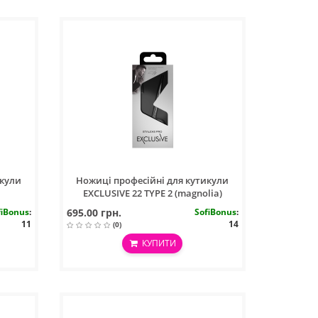
икули
Ножиці професійні для кутикули
EXCLUSIVE 22 TYPE 2 (magnolia)
fiBonus
:
695.00 грн.
SofiBonus
:
11
14
(0)
КУПИТИ