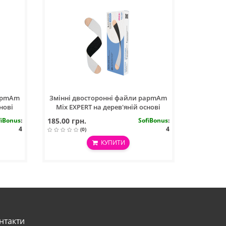
papmAm
Змінні двосторонні файли papmAm
нові
Mix EXPERT на дерев'яній основі
100/180 грит, (25 шт)
fiBonus
:
185.00 грн.
SofiBonus
:
4
4
(0)
КУПИТИ
нтакти