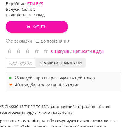
Виробник:
STALEKS
Бонусні бали: 3
Наявність: На складі
КУПИТИ
У закладки
До порівняння
0 відгуків
/
Написати відгук
Замовити в один клік!
25
людей зараз переглядають цей товар
40
придбали за останні 36 годин
KS CLASSIC 13 TYPE 3 TC-13/3 виготовлений з нержавіючої сталі,
 виготовлення хірургічного інструмента.
прилеглих кромок пінцета забезпечує чудовий захоплення волоса.
ї виготовлений пінцет, не дає прогинатися робочим кромкам.