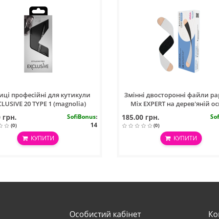
ці професійні для кутикули
Змінні двосторонні файли 
LUSIVE 20 TYPE 1 (magnolia)
Mix EXPERT на дерев'яній ос
180/240 грит, (25 шт)
 грн.
SofiBonus
:
185.00 грн.
So
14
(0)
(0)
КУПИТИ
КУПИТИ
Особистий кабінет
Ко