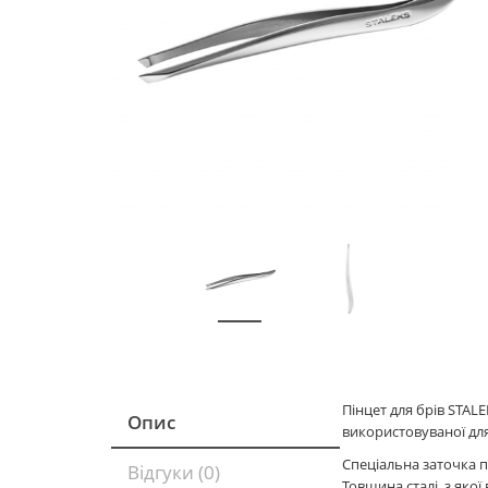
Пінцет для брів STALE
Опис
використовуваної для
Спеціальна заточка 
Відгуки (0)
Товщина сталі, з яко