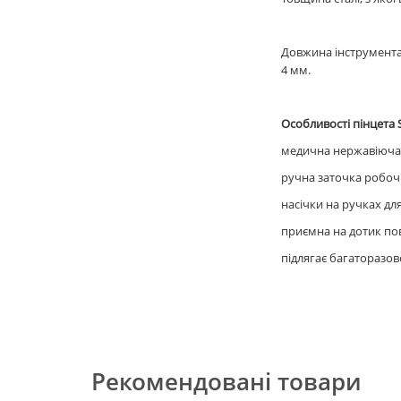
Довжина інструмента
4 мм.
Особливості пінцета St
медична нержавіюча 
ручна заточка робоч
насічки на ручках для
приємна на дотик по
підлягає багаторазової
Рекомендовані товари