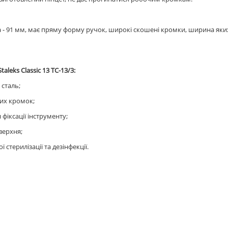
 - 91 мм, має пряму форму ручок, широкі скошені кромки, ширина яки
aleks Classic 13 TC-13/3:
сталь;
их кромок;
 фіксації інструменту;
верхня;
 стерилізації та дезінфекції.