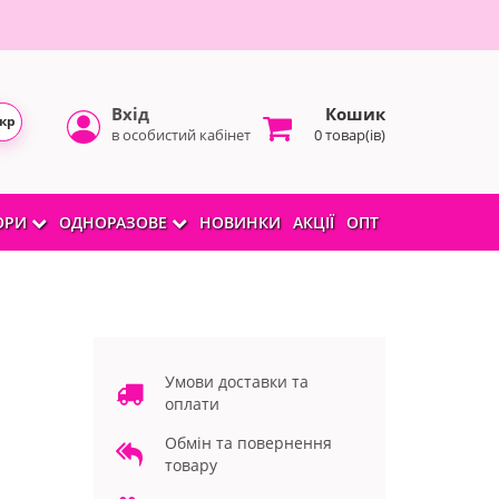
Вхід
Кошик
кр
в особистий кабінет
0 товар(ів)
БОРИ
ОДНОРАЗОВЕ
НОВИНКИ
АКЦІЇ
ОПТ
Умови доставки та
оплати
Обмін та повернення
товару