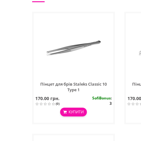
Пінцет для брів Staleks Classic 10
Пінц
Type 1
170.00 грн.
SofiBonus
:
170.00
3
(0)
КУПИТИ