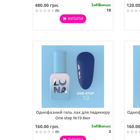
Hand Cream Strawberry Dessert 300ml
Hand 
480.00 грн.
SofiBonus
:
120.00
10
(0)
КУПИТИ
Однофазний гель лак для педикюру
Одноф
One step №19 8мл
160.00 грн.
SofiBonus
:
160.00
3
(0)
КУПИТИ