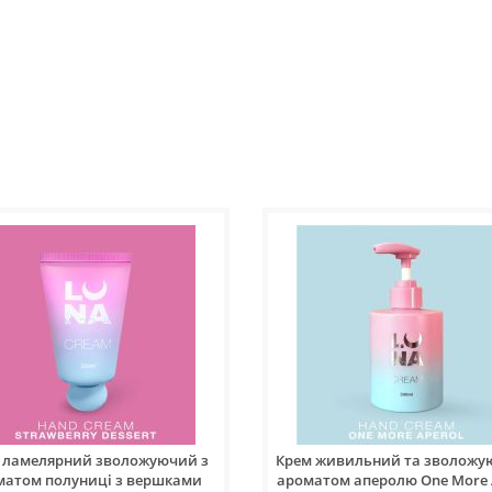
 ламелярний зволожуючий з
Крем живильний та зволожу
матом полуниці з вершками
ароматом аперолю One More 