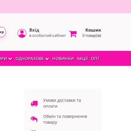
Вхід
Кошик
кр
в особистий кабінет
0 товар(ів)
БОРИ
ОДНОРАЗОВЕ
НОВИНКИ
АКЦІЇ
ОПТ
Умови доставки та
оплати
Обмін та повернення
товару