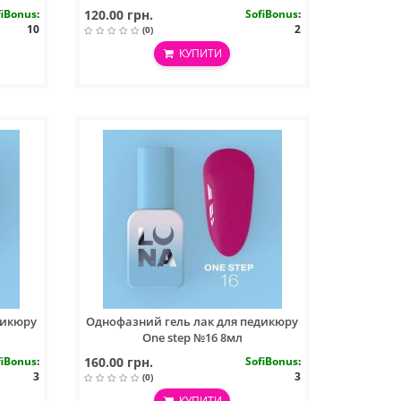
30ml
fiBonus
:
120.00 грн.
SofiBonus
:
10
2
(0)
КУПИТИ
дикюру
Однофазний гель лак для педикюру
One step №16 8мл
fiBonus
:
160.00 грн.
SofiBonus
:
3
3
(0)
КУПИТИ