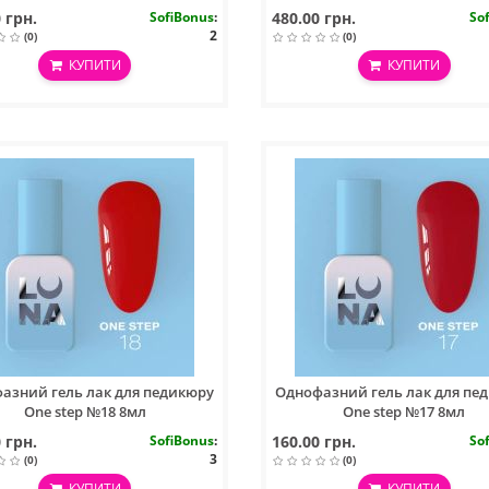
Cream Strawberry Dessert 30ml
300ml
 грн.
SofiBonus
:
480.00 грн.
So
2
(0)
(0)
КУПИТИ
КУПИТИ
азний гель лак для педикюру
Однофазний гель лак для пе
One step №18 8мл
One step №17 8мл
 грн.
SofiBonus
:
160.00 грн.
So
3
(0)
(0)
КУПИТИ
КУПИТИ