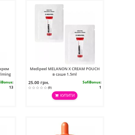
 крем
Medipeel MELANON X CREAM POUCH
alming
в саше 1.5ml
fiBonus
:
25.00 грн.
SofiBonus
:
13
1
(0)
КУПИТИ