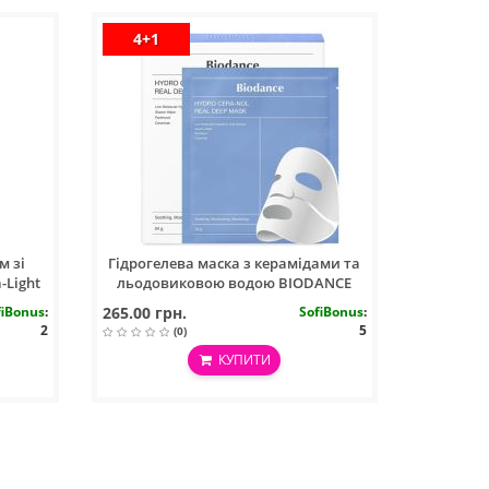
4+1
м зі
Гідрогелева маска з керамідами та
-Light
льодовиковою водою BIODANCE
Cera-nol Real Deep Mask
fiBonus
:
265.00 грн.
SofiBonus
:
2
5
(0)
КУПИТИ