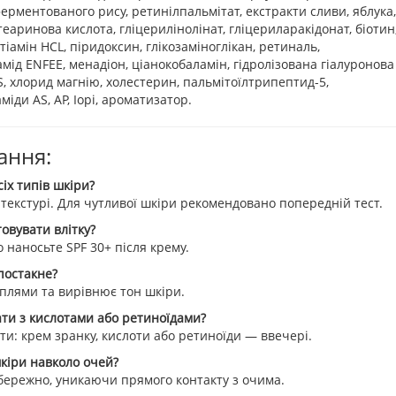
ферментованого рису, ретинілпальмітат, екстракти сливи, яблука,
теаринова кислота, гліцерилінолінат, гліцериларакідонат, біотин
тіамін HCL, піридоксин, глікозаміноглікан, ретиналь,
амід ENFEE, менадіон, ціанокобаламін, гідролізована гіалуронова
S, хлорид магнію, холестерин, пальмітоїлтрипептид-5,
міди AS, AP, Iopi, ароматизатор.
ання:
сіх типів шкіри?
й текстурі. Для чутливої шкіри рекомендовано попередній тест.
овувати влітку?
о наносьте SPF 30+ після крему.
постакне?
 плями та вирівнює тон шкіри.
ти з кислотами або ретиноїдами?
ти: крем зранку, кислоти або ретиноїди — ввечері.
кіри навколо очей?
ережно, уникаючи прямого контакту з очима.