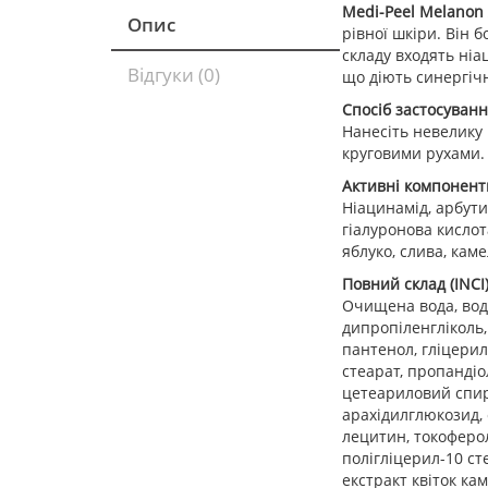
Medi-Peel Melanon 
Опис
рівної шкіри. Він 
складу входять ніа
Відгуки (0)
що діють синергіч
Спосіб застосуванн
Нанесіть невелику 
круговими рухами.
Активні компонент
Ніацинамід, арбути
гіалуронова кислот
яблуко, слива, каме
Повний склад (INCI)
Очищена вода, вод
дипропіленгліколь, 
пантенол, гліцерил
стеарат, пропандіо
цетеариловий спирт
арахідилглюкозид, 
лецитин, токоферол
полігліцерил-10 ст
екстракт квіток ка