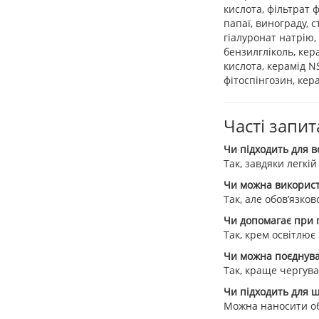
кислота, фільтрат 
папаї, винограду, с
гіалуронат натрію, 
бензилгліколь, кер
кислота, керамід N
фітоспінгозин, кера
Часті запит
Чи підходить для в
Так, завдяки легкі
Чи можна використ
Так, але обов’язков
Чи допомагає при 
Так, крем освітлює
Чи можна поєднува
Так, краще чергува
Чи підходить для ш
Можна наносити об