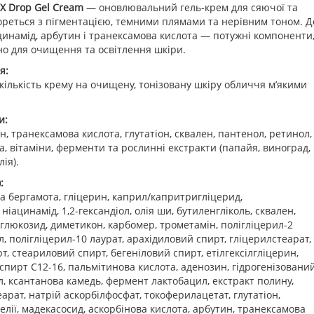
X Drop Gel Cream
— оновлювальний гель-крем для сяючої та
бореться з пігментацією, темними плямами та нерівним тоном. Д
цинамід, арбутин і транексамова кислота — потужні компоненти
но для очищення та освітлення шкіри.
я:
кількість крему на очищену, тонізовану шкіру обличчя м’якими
и:
н, транексамова кислота, глутатіон, сквален, пантенол, ретинол,
а, вітаміни, ферменти та рослинні екстракти (папайя, виноград,
лія).
:
а бергамота, гліцерин, каприл/капритригліцерид,
ніацинамід, 1,2-гександіол, олія ши, бутиленгліколь, сквален,
глюкозид, диметикон, карбомер, трометамін, полігліцерил-2
л, полігліцерил-10 лаурат, арахідиловий спирт, гліцерилстеарат,
, стеариловий спирт, бегеніловий спирт, етілгексілгліцерин,
спирт С12-16, пальмітинова кислота, аденозин, гідрогенізовани
, ксантанова камедь, фермент лактобацил, екстракт полину,
еарат, натрій аскорбілфосфат, токоферилацетат, глутатіон,
мелії, мадекасосид, аскорбінова кислота, арбутин, транексамова