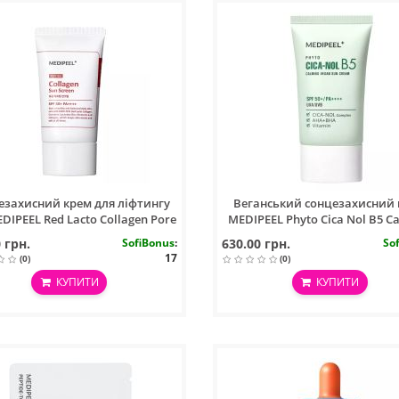
езахисний крем для ліфтингу
Веганський сонцезахисний
DIPEEL Red Lacto Collagen Pore
MEDIPEEL Phyto Cica Nol B5 C
Lifting Sun Cream, 50 г
Vegan Sun Cream, 50 мл
 грн.
SofiBonus
:
630.00 грн.
So
17
(0)
(0)
КУПИТИ
КУПИТИ