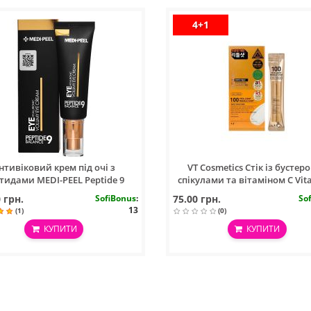
4+1
нтивіковий крем під очі з
VT Cosmetics Стік із бустеро
тидами MEDI-PEEL Peptide 9
спікулами та вітаміном С Vita
aluronic Volumy Eye Cream
Reedle Shot 100
 грн.
SofiBonus
:
75.00 грн.
So
13
(1)
(0)
КУПИТИ
КУПИТИ