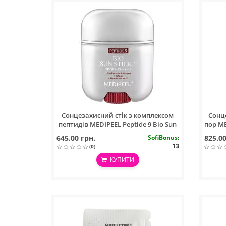
Сонцезахисний стік з комплексом
Сонц
пептидів MEDIPEEL Peptide 9 Bio Sun
пор ME
Stick Pro SPF50+ PA++++, 19 гр
645.00 грн.
SofiBonus
:
825.00
13
(0)
КУПИТИ