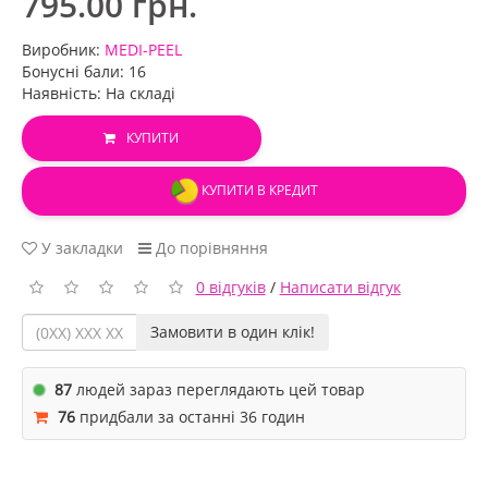
795.00 грн.
Виробник:
MEDI-PEEL
Бонусні бали: 16
Наявність: На складі
КУПИТИ
КУПИТИ В КРЕДИТ
У закладки
До порівняння
0 відгуків
/
Написати відгук
Замовити в один клік!
87
людей зараз переглядають цей товар
76
придбали за останні 36 годин