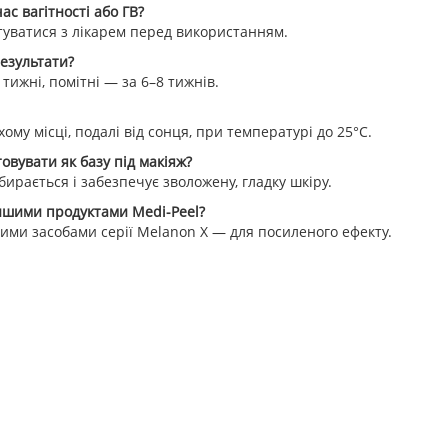
ас вагітності або ГВ?
уватися з лікарем перед використанням.
езультати?
тижні, помітні — за 6–8 тижнів.
ому місці, подалі від сонця, при температурі до 25°C.
вувати як базу під макіяж?
бирається і забезпечує зволожену, гладку шкіру.
іншими продуктами Medi-Peel?
шими засобами серії Melanon X — для посиленого ефекту.