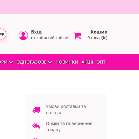
Вхід
Кошик
кр
в особистий кабінет
0 товар(ів)
БОРИ
ОДНОРАЗОВЕ
НОВИНКИ
АКЦІЇ
ОПТ
Умови доставки та
оплати
Обмін та повернення
товару