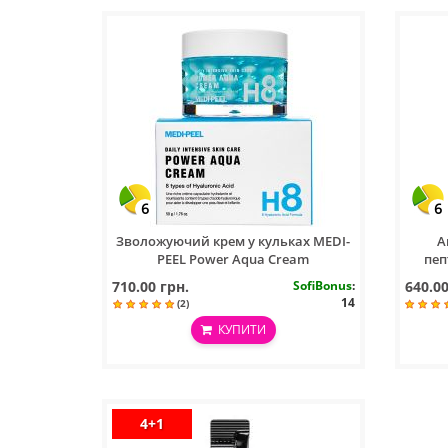
6
6
Зволожуючий крем у кульках MEDI-
А
PEEL Power Aqua Cream
пеп
Hy
710.00 грн.
SofiBonus
:
640.00
14
(2)
КУПИТИ
4+1