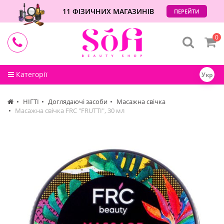
11 ФІЗИЧНИХ МАГАЗИНІВ
ПЕРЕЙТИ
0
Категорії
Укр
НІГТІ
Доглядаючі засоби
Масажна свічка
Масажна свічка FRC "FRUTTI", 30 мл