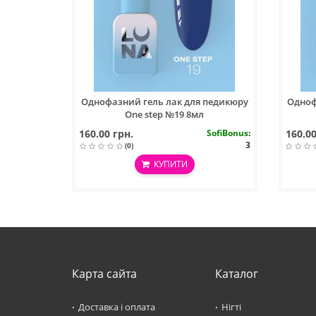
Однофазний гель лак для педикюру
Одноф
One step №19 8мл
160.00 грн.
SofiBonus
:
160.00
3
(0)
КУПИТИ
Карта сайта
Каталог
Доставка і оплата
Нігті