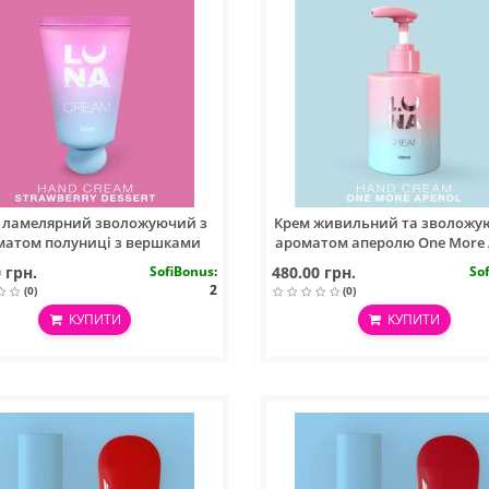
 ламелярний зволожуючий з
Крем живильний та зволожу
матом полуниці з вершками
ароматом аперолю One More 
Cream Strawberry Dessert 30ml
300ml
 грн.
SofiBonus
:
480.00 грн.
So
2
(0)
(0)
КУПИТИ
КУПИТИ