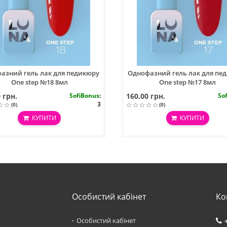
азний гель лак для педикюру
Однофазний гель лак для пе
One step №18 8мл
One step №17 8мл
 грн.
SofiBonus
:
160.00 грн.
So
3
(0)
(0)
КУПИТИ
КУПИТИ
Особистий кабінет
Ко
Особистий кабінет