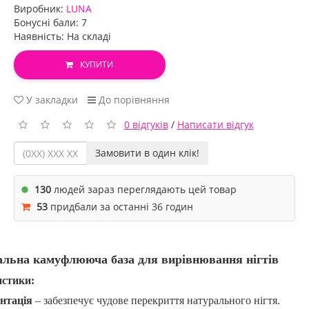
Виробник:
LUNA
Бонусні бали: 7
Наявність: На складі
КУПИТИ
У закладки
До порівняння
0 відгуків
/
Написати відгук
Замовити в один клік!
130
людей зараз переглядають цей товар
53
придбали за останні 36 годин
еальна камуфлююча база для вирівнювання нігтів
истики:
нтація
– забезпечує чудове перекриття натурального нігтя.