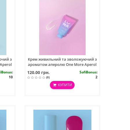
ючий з
Крем живильний та зволожуючий з
Aperol
ароматом аперолю One More Aperol
30ml
fiBonus
:
120.00 грн.
SofiBonus
:
10
2
(0)
КУПИТИ