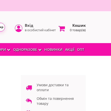
Вхід
Кошик
кр
в особистий кабінет
0 товар(ів)
БОРИ
ОДНОРАЗОВЕ
НОВИНКИ
АКЦІЇ
ОПТ
Умови доставки та
оплати
Обмін та повернення
товару