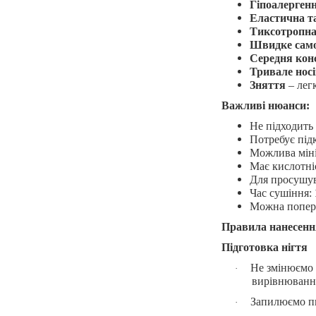
Гіпоалерген
Еластична т
Тиксотропн
Швидке сам
Середня кон
Тривале нос
Зняття
– лег
Важливі нюанси:
Не підходить
Потребує під
Можлива міні
Має кислотні
Для просушу
Час сушіння:
Можна поперед
Правила нанесенн
Підготовка нігтя
Не змінюємо
·
вирівнюванн
Запилюємо 
·