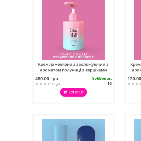
Крем ламелярний зволожуючий з
Крем
ароматом полуниці з вершками
аро
Hand Cream Strawberry Dessert 300ml
Hand 
480.00 грн.
SofiBonus
:
120.00
10
(0)
КУПИТИ