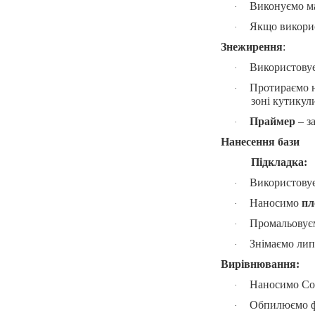
Виконуємо м
·
Якщо викорис
·
Знежирення
:
Використову
·
Протираємо н
·
зоні кутикули
Праймер
– з
·
Нанесення бази
Підкладка:
Використову
·
Наносимо
пл
·
Промальовуєм
·
Знімаємо лип
·
Вирівнювання:
Наносимо Cov
·
Обпилюємо фо
·