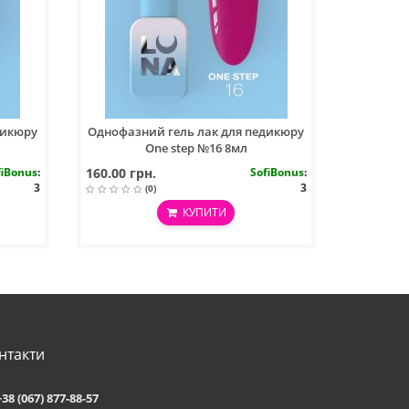
дикюру
Однофазний гель лак для педикюру
One step №16 8мл
fiBonus
:
160.00 грн.
SofiBonus
:
3
3
(0)
КУПИТИ
нтакти
+38 (067) 877-88-57