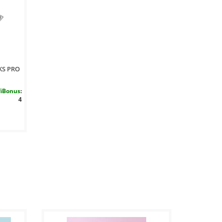
KS PRO
fiBonus
:
4