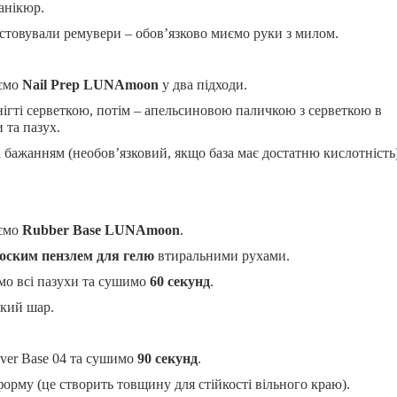
анікюр.
товували ремувери – обов’язково миємо руки з милом.
ємо
Nail Prep LUNAmoon
у два підходи.
ігті серветкою, потім – апельсиновою паличкою з серветкою в
 та пазух.
а бажанням (необов’язковий, якщо база має достатню кислотність)
ємо
Rubber Base LUNAmoon
.
оским пензлем для гелю
втиральними рухами.
о всі пазухи та сушимо
60 секунд
.
кий шар.
er Base 04 та сушимо
90 секунд
.
рму (це створить товщину для стійкості вільного краю).