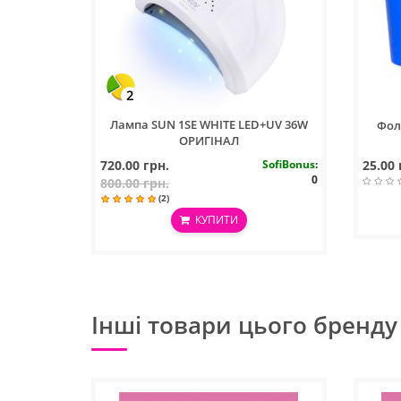
2
Лампа SUN 1SE WHITE LED+UV 36W
Фол
ОРИГІНАЛ
720.00 грн.
SofiBonus
:
25.00 
0
800.00 грн.
(2)
КУПИТИ
Інші товари цього бренду