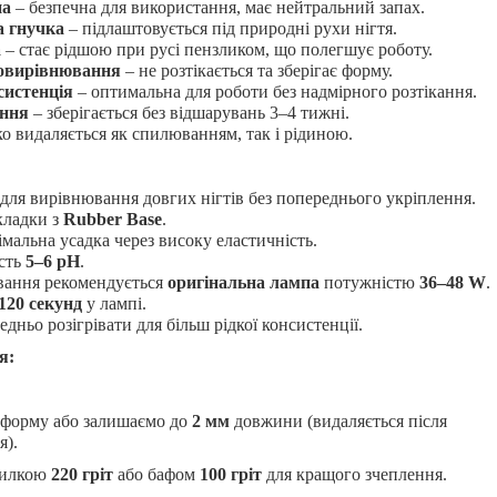
на
– безпечна для використання, має нейтральний запах.
а гнучка
– підлаштовується під природні рухи нігтя.
а
– стає рідшою при русі пензликом, що полегшує роботу.
овирівнювання
– не розтікається та зберігає форму.
систенція
– оптимальна для роботи без надмірного розтікання.
іння
– зберігається без відшарувань 3–4 тижні.
ко видаляється як спилюванням, так і рідиною.
 для вирівнювання довгих нігтів без попереднього укріплення.
кладки з
Rubber Base
.
мальна усадка через високу еластичність.
сть
5–6 pH
.
вання рекомендується
оригінальна лампа
потужністю
36–48 W
.
120 секунд
у лампі.
ньо розігрівати для більш рідкої консистенції.
я:
 форму або залишаємо до
2 мм
довжини (видаляється після
я).
пилкою
220 гріт
або бафом
100 гріт
для кращого зчеплення.