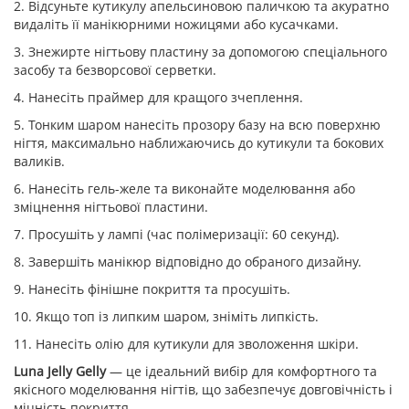
2. Відсуньте кутикулу апельсиновою паличкою та акуратно
видаліть її манікюрними ножицями або кусачками.
3. Знежирте нігтьову пластину за допомогою спеціального
засобу та безворсової серветки.
4. Нанесіть праймер для кращого зчеплення.
5. Тонким шаром нанесіть прозору базу на всю поверхню
нігтя, максимально наближаючись до кутикули та бокових
валиків.
6. Нанесіть гель-желе та виконайте моделювання або
зміцнення нігтьової пластини.
7. Просушіть у лампі (час полімеризації: 60 секунд).
8. Завершіть манікюр відповідно до обраного дизайну.
9. Нанесіть фінішне покриття та просушіть.
10. Якщо топ із липким шаром, зніміть липкість.
11. Нанесіть олію для кутикули для зволоження шкіри.
Luna Jelly Gelly
— це ідеальний вибір для комфортного та
якісного моделювання нігтів, що забезпечує довговічність і
міцність покриття.