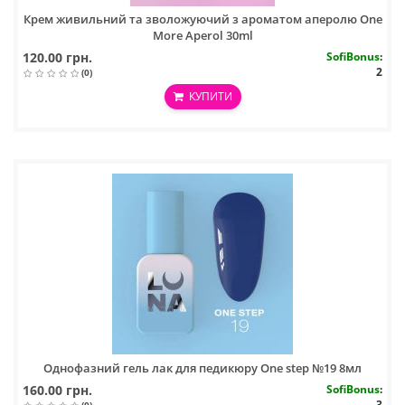
Крем живильний та зволожуючий з ароматом аперолю One
More Aperol 30ml
120.00 грн.
SofiBonus
:
2
(0)
КУПИТИ
Однофазний гель лак для педикюру One step №19 8мл
160.00 грн.
SofiBonus
:
3