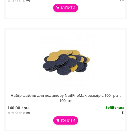
(0)
КУПИТИ
Набір файлів для педикюру NailFileMax розмір L 100 грит,
100 шт
140.00 грн.
SofiBonus
:
3
(0)
КУПИТИ