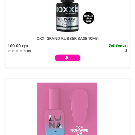
OXXI GRAND RUBBER BASE 10МЛ
160.00 грн.
SofiBonus
:
3
(0)