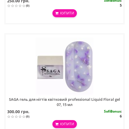
250.00 грн.
SofiBonus
:
5
(0)
КУПИТИ
SAGA гель для нігтів квітковий professional Liquid Floral gel
07, 15 мл
300.00 грн.
SofiBonus
:
6
(0)
КУПИТИ