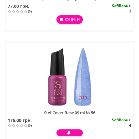
77.00 грн.
SofiBonus
:
2
(0)
КУПИТИ
Stef Cover Base 09 ml № 56
175.00 грн.
SofiBonus
:
4
(0)