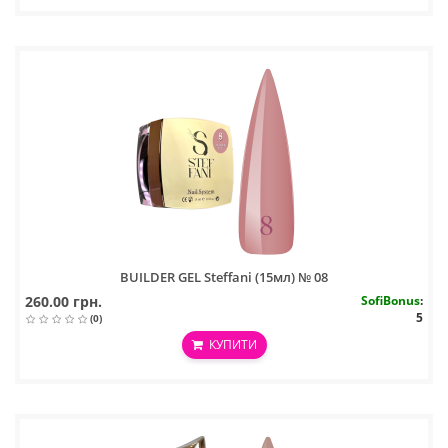
BUILDER GEL Steffani (15мл) № 08
260.00 грн.
SofiBonus
:
5
(0)
КУПИТИ