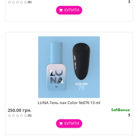
3
(0)
КУПИТИ
LUNA Гель лак Color №076 13 ml
250.00 грн.
SofiBonus
:
5
(0)
КУПИТИ