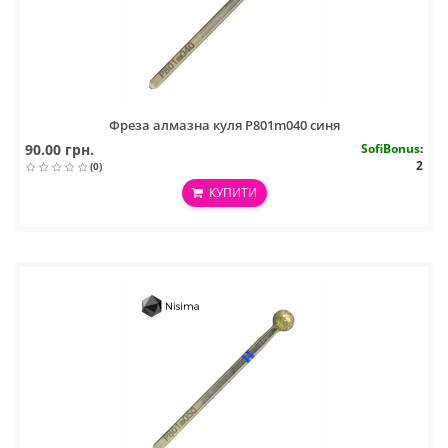
Фреза алмазна куля P801m040 синя
90.00 грн.
SofiBonus
:
2
(0)
КУПИТИ