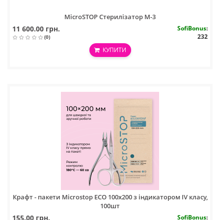
MicroSTOP Стерилізатор M-3
11 600.00 грн.
SofiBonus
:
232
(0)
КУПИТИ
Крафт - пакети Microstop ECO 100х200 з індикатором IV класу,
100шт
155.00 грн.
SofiBonus
: