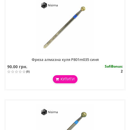
Фреза алмазна куля P801m035 синя
90.00 грн.
SofiBonus
:
2
(0)
КУПИТИ