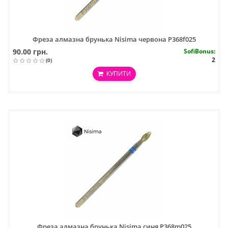
Фреза алмазна брунька Nisima червона P368f025
90.00 грн.
SofiBonus
:
2
(0)
КУПИТИ
Фреза алмазна брунька Nisima синя P368m025