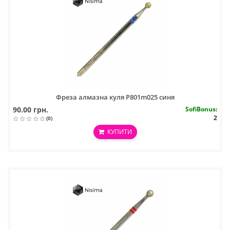
Фреза алмазна куля P801m025 синя
90.00 грн.
SofiBonus
:
2
(0)
КУПИТИ