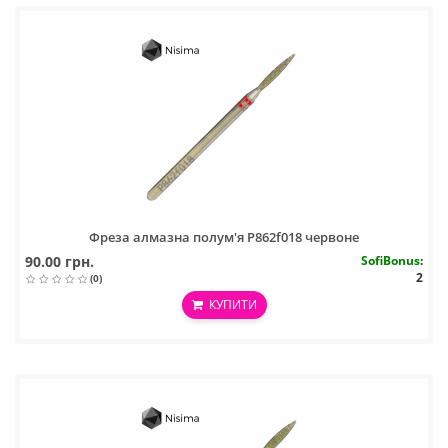
Фреза алмазна полум'я P862f018 червоне
90.00 грн.
SofiBonus
:
2
(0)
КУПИТИ