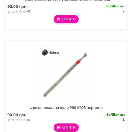
90.00 грн.
SofiBonus
:
2
(0)
КУПИТИ
Фреза алмазна куля P801f025 червона
90.00 грн.
SofiBonus
:
2
(0)
КУПИТИ