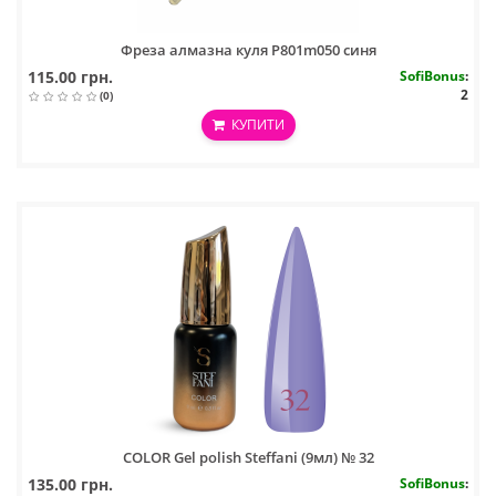
Фреза алмазна куля P801m050 синя
115.00 грн.
SofiBonus
:
2
(0)
КУПИТИ
COLOR Gel polish Steffani (9мл) № 32
135.00 грн.
SofiBonus
: