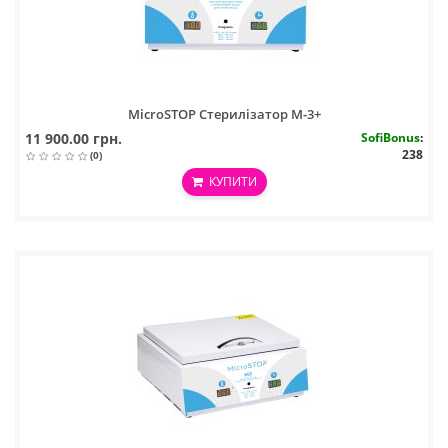
MicroSTOP Стерилізатор M-3+
11 900.00 грн.
SofiBonus
:
238
(0)
КУПИТИ