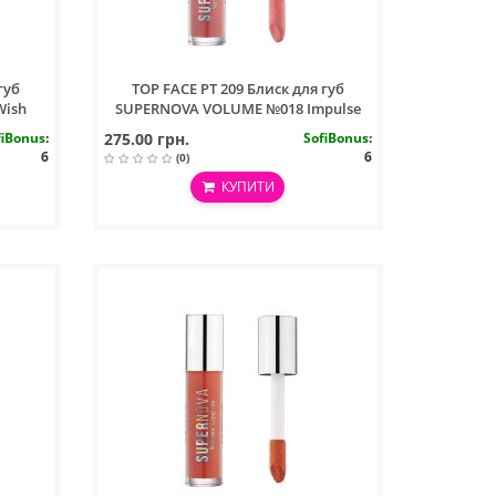
губ
TOP FACE PT 209 Блиск для губ
Wish
SUPERNOVA VOLUME №018 Impulse
fiBonus
:
275.00 грн.
SofiBonus
:
6
6
(0)
КУПИТИ