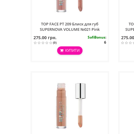
TOP FACE PT 209 Блиск для губ
TO
SUPERNOVA VOLUME №021 Pink
SUP
Dream
275.00 грн.
SofiBonus
:
275.00
6
(0)
КУПИТИ