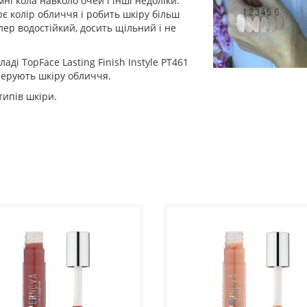
мні кола навколо очей і інші недоліки.
є колір обличчя і робить шкіру більш
ер водостійкий, досить щільний і не
ладі TopFace Lasting Finish Instyle PT461
нерують шкіру обличчя.
типів шкіри.