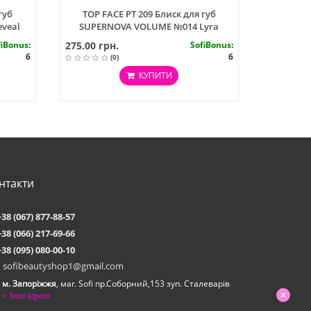
губ
TOP FACE PT 209 Блиск для губ
veal
SUPERNOVA VOLUME №014 Lyra
fiBonus
:
275.00 грн.
SofiBonus
:
6
6
(0)
КУПИТИ
нтакти
+38 (067) 877-88-57
+38 (066) 217-69-66
+38 (095) 080-00-10
sofibeautyshop1@gmail.com
м. Запоріжжя
, маг. Sofi пр.Соборний,153 зуп. Сталеварiв
Інші адреси