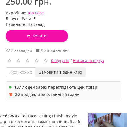
250.00 грн.
Виробник:
Top Face
Бонусні бали: 5
Наявність: На складі
КУПИТИ
У закладки
До порівняння
0 відгуків
/
Написати відгук
Замовити в один клік!
137
людей зараз переглядають цей товар
20
придбали за останні 36 годин
 обличчя TopFace Lasting Finish Instyle
а річ в косметичці кожної дівчини. Засіб