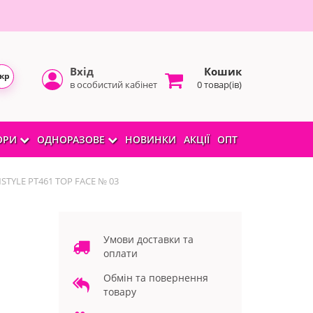
Вхід
Кошик
кр
в особистий кабінет
0 товар(ів)
БОРИ
ОДНОРАЗОВЕ
НОВИНКИ
АКЦІЇ
ОПТ
NSTYLE PT461 TOP FACE № 03
Умови доставки та
оплати
Обмін та повернення
товару