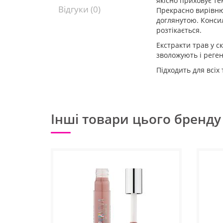
якісно приховує те
Відгуки (0)
Прекрасно вирівню
доглянутою. Консил
розтікається.
Екстракти трав у ск
зволожують і реге
Підходить для всіх 
Інші товари цього бренду