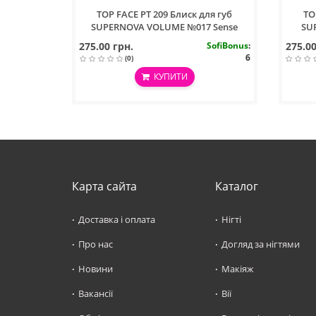
TOP FACE PT 209 Блиск для губ
TO
SUPERNOVA VOLUME №017 Sense
SU
275.00 грн.
SofiBonus
:
275.00
6
(0)
КУПИТИ
Карта сайта
Каталог
Доставка і оплата
Нігті
Про нас
Догляд за нігтями
Новини
Макіяж
Вакансії
Вії