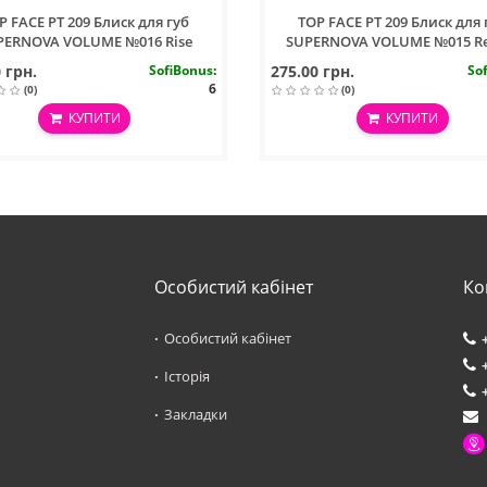
P FACE PT 209 Блиск для губ
TOP FACE PT 209 Блиск для 
PERNOVA VOLUME №016 Rise
SUPERNOVA VOLUME №015 Re
 грн.
SofiBonus
:
275.00 грн.
So
6
(0)
(0)
КУПИТИ
КУПИТИ
Особистий кабінет
Ко
Особистий кабінет
Історія
Закладки