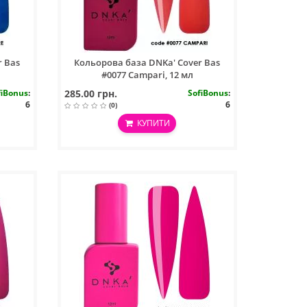
r Bas
Кольорова база DNKa' Cover Bas
#0077 Campari, 12 мл
fiBonus
:
285.00 грн.
SofiBonus
:
6
6
(0)
КУПИТИ