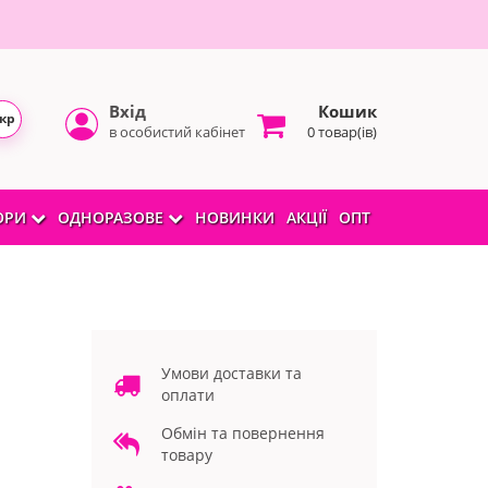
Вхід
Кошик
кр
в особистий кабінет
0 товар(ів)
БОРИ
ОДНОРАЗОВЕ
НОВИНКИ
АКЦІЇ
ОПТ
Умови доставки та
оплати
Обмін та повернення
товару