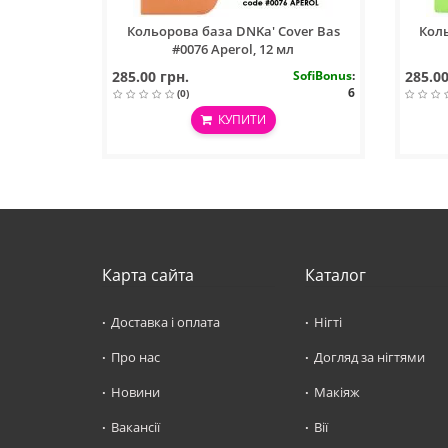
Кольорова база DNKa' Cover Bas
Коль
#0076 Aperol, 12 мл
285.00 грн.
SofiBonus
:
285.00
6
(0)
КУПИТИ
Карта сайта
Каталог
Доставка і оплата
Нігті
Про нас
Догляд за нігтями
Новини
Макіяж
Вакансії
Вії