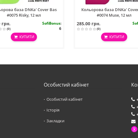
орова база DNKa' Cover Bas
Кольорова база DNKa' Cove
#0075 Risky, 12 мл
#0074 Muse, 12 мл
 грн.
SofiBonus
:
285.00 грн.
So
6
(0)
(0)
КУПИТИ
КУПИТИ
Особистий кабінет
Ко
Особистий кабінет
Історія
Закладки