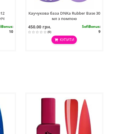
№12
Каучукова база DNKa Rubber Base 30
ЕНЧ
мл з помпою
fiBonus
:
450.00 грн.
SofiBonus
:
10
9
(0)
КУПИТИ