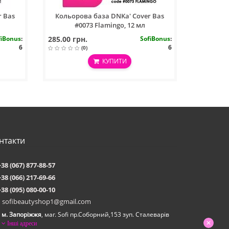
r Bas
Кольорова база DNKa' Cover Bas
#0073 Flamingo, 12 мл
fiBonus
:
285.00 грн.
SofiBonus
:
6
6
(0)
КУПИТИ
нтакти
+38 (067) 877-88-57
+38 (066) 217-69-66
+38 (095) 080-00-10
sofibeautyshop1@gmail.com
м. Запоріжжя
, маг. Sofi пр.Соборний,153 зуп. Сталеварiв
Інші адреси