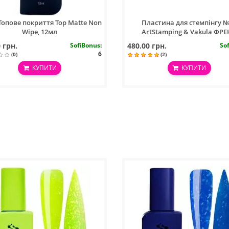
опове покриття Top Matte Non
Пластина для стемпінгу 
Wipe, 12мл
ArtStamping & Vakula ФР
 грн.
SofiBonus
:
480.00 грн.
So
6
(0)
(2)
КУПИТИ
КУПИТИ